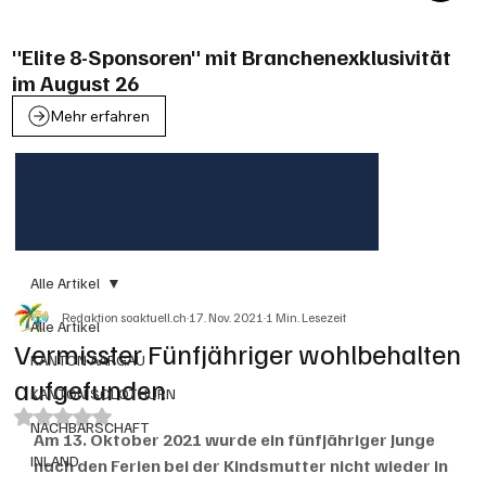
"Elite 8-Sponsoren" mit Branchenexklusivität
im August 26
Mehr erfahren
Alle Artikel
Redaktion soaktuell.ch
17. Nov. 2021
1 Min. Lesezeit
Alle Artikel
Vermisster Fünfjähriger wohlbehalten
KANTON AARGAU
aufgefunden
KANTON SOLOTHURN
Mit NaN von 5 Sternen bewertet.
NACHBARSCHAFT
Am 13. Oktober 2021 wurde ein fünfjähriger Junge 
INLAND
nach den Ferien bei der Kindsmutter nicht wieder in 