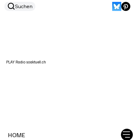
Suchen
PLAY Radio soaktuell.ch
HOME