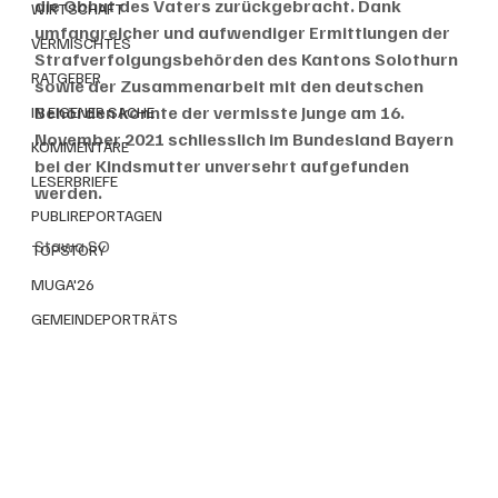
die Obhut des Vaters zurückgebracht. Dank 
WIRTSCHAFT
umfangreicher und aufwendiger Ermittlungen der 
VERMISCHTES
Strafverfolgungsbehörden des Kantons Solothurn 
RATGEBER
sowie der Zusammenarbeit mit den deutschen 
Behörden konnte der vermisste Junge am 16. 
IN EIGENER SACHE
November 2021 schliesslich im Bundesland Bayern 
KOMMENTARE
bei der Kindsmutter unversehrt aufgefunden 
LESERBRIEFE
werden.
PUBLIREPORTAGEN
Stawa SO
TOPSTORY
MUGA'26
GEMEINDEPORTRÄTS