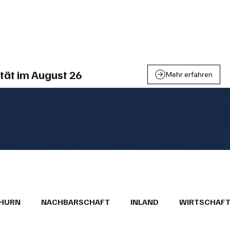
einden
Nachbarschaft
Inland
Wirtschaft
Leben
We
tät im August 26
Mehr erfahren
THURN
NACHBARSCHAFT
INLAND
WIRTSCHAF