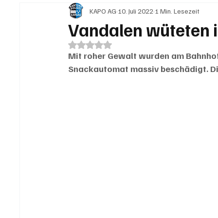
KAPO AG
10. Juli 2022
1 Min. Lesezeit
IN EIGENER SACHE
KOMMENTARE
LESER
Vandalen wüteten 
Mit NaN von 5 Sternen bewertet.
Mit roher Gewalt wurden am Bahnhof 
Snackautomat massiv beschädigt. Die