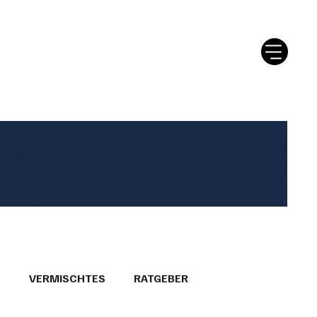
tter
Ratgeber
Leserbriefe
T
VERMISCHTES
RATGEBER