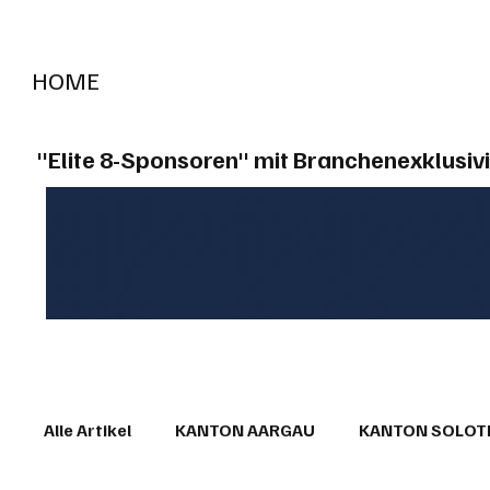
HOME
RADIO "live"
Aargau
Solothurn
Gem
"Elite 8-Sponsoren" mit Branchenexklusivi
Alle Artikel
KANTON AARGAU
KANTON SOLO