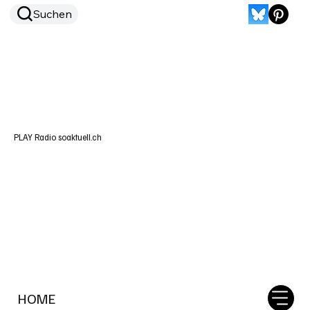
Suchen
PLAY Radio soaktuell.ch
HOME