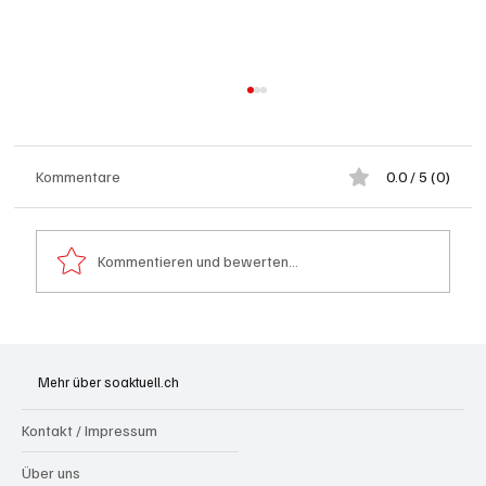
Kommentare
0.0 / 5 (0)
Kommentieren und bewerten...
Badi Seengen: 62-jährige Frau von
Badegast tätlich angegriffen (Zeugen
Mehr über soaktuell.ch
gesucht)
Kontakt / Impressum
Über uns