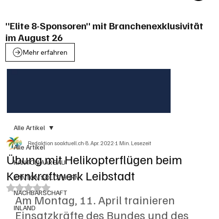
"Elite 8-Sponsoren" mit Branchenexklusivität
im August 26
Mehr erfahren
Alle Artikel
Redaktion soaktuell.ch
8. Apr. 2022
1 Min. Lesezeit
Alle Artikel
Übung mit Helikopterflügen beim
KANTON AARGAU
Kernkraftwerk Leibstadt
KANTON SOLOTHURN
Mit NaN von 5 Sternen bewertet.
NACHBARSCHAFT
Am Montag, 11. April trainieren 
INLAND
Einsatzkräfte des Bundes und des 