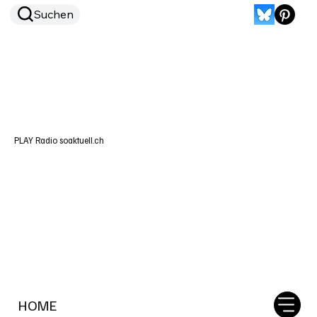
Suchen
PLAY Radio soaktuell.ch
HOME