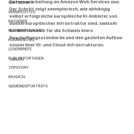
Datenverarbeitung an Amazon Web Services aus. 
WIRTSCHAFT
Der Schritt zeigt exemplarisch, wie abhängig 
VERMISCHTES
selbst erfolgreiche europäische KI-Anbieter von 
RATGEBER
aussereuropäischer Infrastruktur sind. swissAI 
fordert deshalb für die Schweiz klare 
IN EIGENER SACHE
Beschaffungsstandards und den gezielten Aufbau 
KOMMENTARE
souveräner KI- und Cloud-Infrastrukturen.
LESERBRIEFE
PUBLIREPORTAGEN
swissAI
TOPSTORY
MUGA'26
GEMEINDEPORTRÄTS