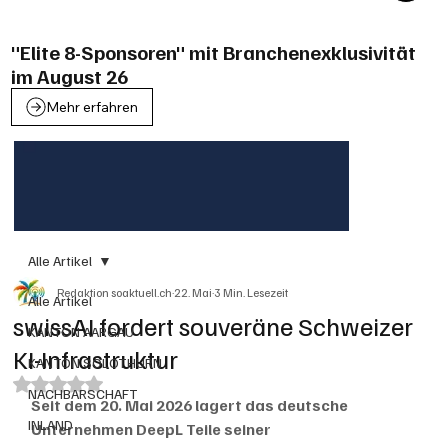
"Elite 8-Sponsoren" mit Branchenexklusivität
im August 26
Mehr erfahren
Alle Artikel
Redaktion soaktuell.ch
22. Mai
3 Min. Lesezeit
Alle Artikel
swissAI fordert souveräne Schweizer
KANTON AARGAU
KI-Infrastruktur
KANTON SOLOTHURN
Mit NaN von 5 Sternen bewertet.
NACHBARSCHAFT
Seit dem 20. Mai 2026 lagert das deutsche 
INLAND
Unternehmen DeepL Teile seiner 