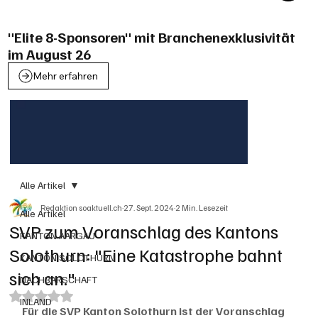
"Elite 8-Sponsoren" mit Branchenexklusivität
im August 26
Mehr erfahren
Alle Artikel
Redaktion soaktuell.ch
27. Sept. 2024
2 Min. Lesezeit
Alle Artikel
SVP zum Voranschlag des Kantons
KANTON AARGAU
Solothurn: "Eine Katastrophe bahnt
KANTON SOLOTHURN
sich an."
NACHBARSCHAFT
Mit NaN von 5 Sternen bewertet.
INLAND
Für die SVP Kanton Solothurn ist der Voranschlag 