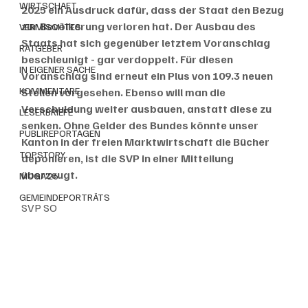
WIRTSCHAFT
2025 ein Ausdruck dafür, dass der Staat den Bezug 
zur Bevölkerung verloren hat. Der Ausbau des 
VERMISCHTES
Staats hat sich gegenüber letztem Voranschlag 
RATGEBER
beschleunigt - gar verdoppelt. Für diesen 
IN EIGENER SACHE
Voranschlag sind erneut ein Plus von 109.3 neuen 
KOMMENTARE
Stellen vorgesehen. Ebenso will man die 
Verschuldung weiter ausbauen, anstatt diese zu 
LESERBRIEFE
senken. Ohne Gelder des Bundes könnte unser 
PUBLIREPORTAGEN
Kanton in der freien Marktwirtschaft die Bücher 
TOPSTORY
deponieren, ist die SVP in einer Mitteilung 
überzeugt. 
MUGA'26
GEMEINDEPORTRÄTS
SVP SO