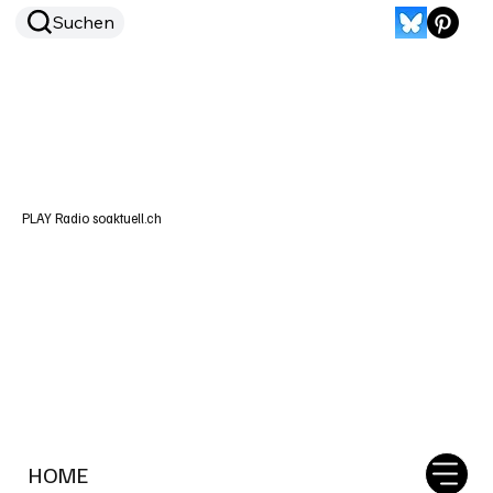
Suchen
PLAY Radio soaktuell.ch
HOME