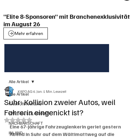
"Elite 8-Sponsoren" mit Branchenexklusivität
im August 26
Mehr erfahren
Alle Artikel
KAPO AG
6. Jan.
1 Min. Lesezeit
Alle Artikel
Suhr: Kollision zweier Autos, weil
KANTON AARGAU
Fahrerin eingenickt ist?
KANTON SOLOTHURN
Mit NaN von 5 Sternen bewertet.
NACHBARSCHAFT
Eine 67-jährige Fahrzeuglenkerin geriet gestern 
INLAND
Abend in Suhr auf dem Wältimattweg auf die 