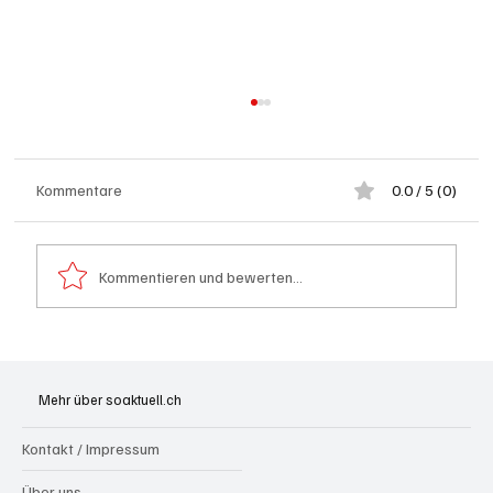
Kommentare
0.0 / 5 (0)
Kommentieren und bewerten...
Brugg: Zu schnell, ohne Ausweis, dafür unter
Alkohol nach Crash auf Dach gelandet
Mehr über soaktuell.ch
Kontakt / Impressum
Über uns