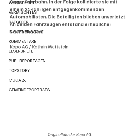
Gegenfahrbahn. In der Folge kollidierte sie mit 
WIRTSCHAFT
einem 21-jährigen entgegenkommenden 
VERMISCHTES
Automobilisten. Die Beteiligten blieben unverletzt. 
RATGEBER
An beiden Fahrzeugen entstand erheblicher 
Sachschaden.
IN EIGENER SACHE
KOMMENTARE
Kapo AG / Kathrin Wettstein
LESERBRIEFE
PUBLIREPORTAGEN
TOPSTORY
MUGA'26
GEMEINDEPORTRÄTS
Originalfoto der Kapo AG.