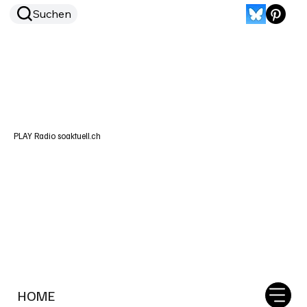
Suchen
PLAY Radio soaktuell.ch
HOME