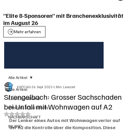
"Elite 8-Sponsoren" mit Branchenexklusivität
im August 26
Mehr erfahren
Alle Artikel
KAPO AG
26. Sept. 2023
1 Min. Lesezeit
Alle Artikel
Strengelbach: Grosser Sachschaden
KANTON AARGAU
bei Unfall mit Wohnwagen auf A2
KANTON SOLOTHURN
Mit NaN von 5 Sternen bewertet.
NACHBARSCHAFT
Der Lenker eines Autos mit Wohnwagen verlor auf 
INLAND
der A2 die Kontrolle über die Komposition. Diese 