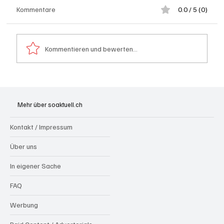
Kommentare
0.0 / 5 (0)
Kommentieren und bewerten...
Spürnasen im Dauereinsatz: Der Aargau ist
die Schweizer Hochburg der Polizeihunde
Mehr über soaktuell.ch
Kontakt / Impressum
Über uns
In eigener Sache
FAQ
Werbung