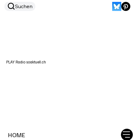
Suchen
PLAY Radio soaktuell.ch
HOME