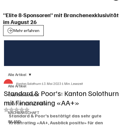
"Elite 8-Sponsoren" mit Branchenexklusivität
im August 26
Mehr erfahren
Alle Artikel
Kanton Solothurn
13. Mai 2023
1 Min. Lesezeit
Alle Artikel
Standard & Poor's: Kanton Solothurn
KANTON AARGAU
mit Finanzrating «AA+»
KANTON SOLOTHURN
Mit NaN von 5 Sternen bewertet.
NACHBARSCHAFT
Standard & Poor's bestätigt das sehr gute 
INLAND
Kreditrating «AA+, Ausblick positiv» für den 