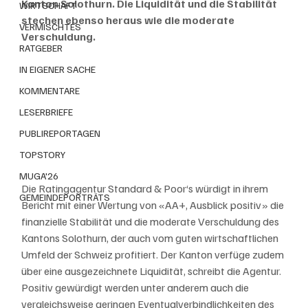
Kanton Solothurn. Die Liquidität und die Stabilität 
WIRTSCHAFT
stechen ebenso heraus wie die moderate 
VERMISCHTES
Verschuldung.
RATGEBER
IN EIGENER SACHE
KOMMENTARE
LESERBRIEFE
PUBLIREPORTAGEN
TOPSTORY
MUGA'26
Die Ratingagentur Standard & Poor‘s würdigt in ihrem 
GEMEINDEPORTRÄTS
Bericht mit einer Wertung von «AA+, Ausblick positiv» die 
finanzielle Stabilität und die moderate Verschuldung des 
Kantons Solothurn, der auch vom guten wirtschaftlichen 
Umfeld der Schweiz profitiert. Der Kanton verfüge zudem 
über eine ausgezeichnete Liquidität, schreibt die Agentur. 
Positiv gewürdigt werden unter anderem auch die 
vergleichsweise geringen Eventualverbindlichkeiten des 