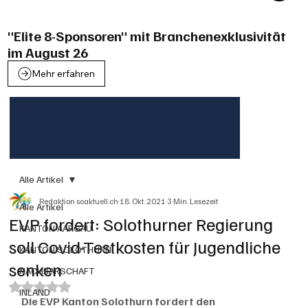
"Elite 8-Sponsoren" mit Branchenexklusivität
im August 26
Mehr erfahren
Alle Artikel
Redaktion soaktuell.ch
18. Okt. 2021
3 Min. Lesezeit
Alle Artikel
EVP fordert: Solothurner Regierung
KANTON AARGAU
soll Covid-Testkosten für Jugendliche
KANTON SOLOTHURN
senken
NACHBARSCHAFT
Mit NaN von 5 Sternen bewertet.
INLAND
Die EVP Kanton Solothurn fordert den 