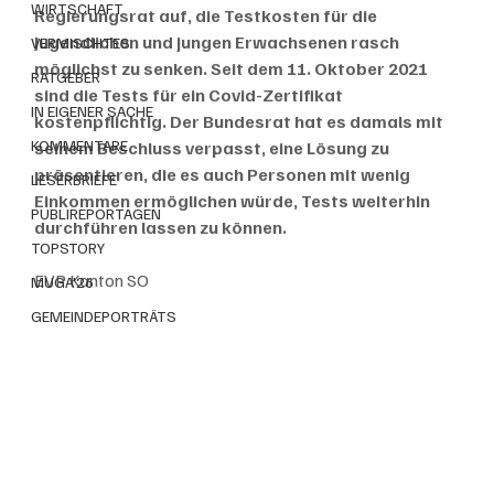
WIRTSCHAFT
Regierungsrat auf, die Testkosten für die 
Jugendlichen und jungen Erwachsenen rasch 
VERMISCHTES
möglichst zu senken. Seit dem 11. Oktober 2021 
RATGEBER
sind die Tests für ein Covid-Zertifikat 
IN EIGENER SACHE
kostenpflichtig. Der Bundesrat hat es damals mit 
KOMMENTARE
seinem Beschluss verpasst, eine Lösung zu 
präsentieren, die es auch Personen mit wenig 
LESERBRIEFE
Einkommen ermöglichen würde, Tests weiterhin 
PUBLIREPORTAGEN
durchführen lassen zu können.
TOPSTORY
EVP Kanton SO
MUGA'26
GEMEINDEPORTRÄTS