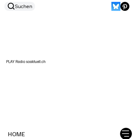
Suchen
PLAY Radio soaktuell.ch
HOME