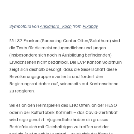
Symbolbild von 
Alexandra_Koch
 from 
Pixabay
Mit 37 Franken (Screening-Center Olten/Solothurn) sind 
die Tests für die meisten Jugendlichen und jungen 
(insbesondere sich noch in Ausbildung befindenden) 
Erwachsenen nicht bezahlbar. Die EVP Kanton Solothurn 
zeigt sich deshalb besorgt, dass die Gesellschaft diese 
Bevölkerungsgruppe «verliert» und fordert den 
Regierungsrat daher auf, seinerseits auf Kantonsebene 
zu reagieren.
Sei es an den Heimspielen des EHC Olten, an der HESO 
oder in der Kulturfabrik Kofmehl – das Covid-Zertifikat 
wird rege genutzt. «Jugendliche haben ein grosses 
Bedürfnis sich mit Gleichaltrigen zu treffen und der 
soziale Austausch ist zentral», zeigt sich der jüngste 