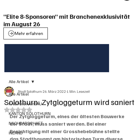
"Elite 8-Sponsoren" mit Branchenexklusivität
im August 26
Mehr erfahren
Alle Artikel
Stadt Solothurn
26. März 2022
1 Min. Lesezeit
Alle Artikel
Solothurn: Zytgloggeturm wird saniert
KANTON AARGAU
Mit NaN von 5 Sternen bewertet.
KANTON SOLOTHURN
Der Zytgloggeturm, eines der ältesten Bauwerke 
NACHBARSCHAFT
der Stadt, muss saniert werden. Bei einer 
Besichtigung mit einer Grosshebebühne stellte 
INLAND
das Stadtbauamt am historischen Turm diverse 