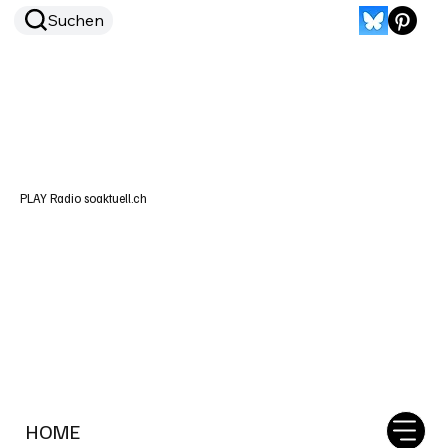
Suchen
PLAY Radio soaktuell.ch
HOME