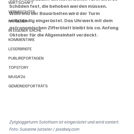
WIRTSCHAFT
Schäden fest, die behoben werden müssen. 
VERMISCHTES
Während der Bauarbeiten wird der Turm 
vollständig eingerüstet. Das Uhrwerk mit dem 
RATGEBER
astronomischen Zifferblatt bleibt bis ca. Anfang 
IN EIGENER SACHE
Oktober für die Allgemeinheit verdeckt.
KOMMENTARE
LESERBRIEFE
PUBLIREPORTAGEN
TOPSTORY
MUGA'26
GEMEINDEPORTRÄTS
Zytgloggeturm Solothurn ist eingerüstet und wird saniert. 
Foto: Susanne Jutzeler / pixabay.com