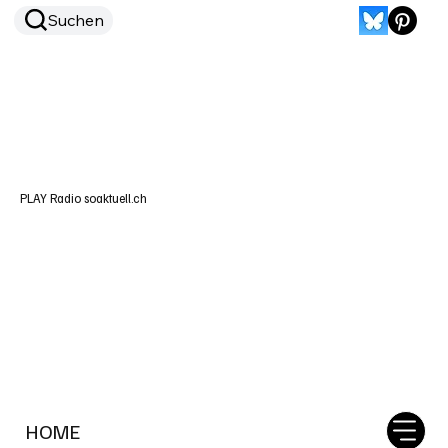
Suchen
PLAY Radio soaktuell.ch
HOME