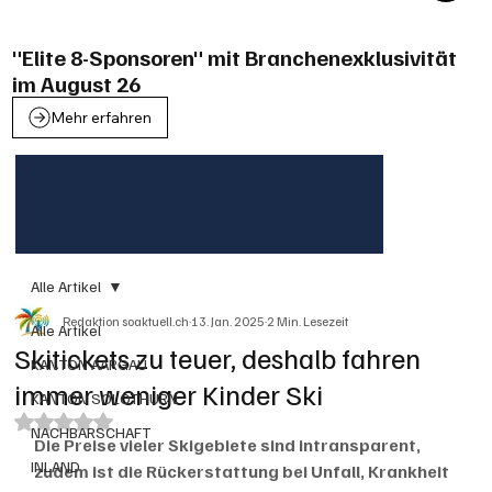
"Elite 8-Sponsoren" mit Branchenexklusivität
im August 26
Mehr erfahren
Alle Artikel
Redaktion soaktuell.ch
13. Jan. 2025
2 Min. Lesezeit
Alle Artikel
Skitickets zu teuer, deshalb fahren
KANTON AARGAU
immer weniger Kinder Ski
KANTON SOLOTHURN
Mit NaN von 5 Sternen bewertet.
NACHBARSCHAFT
Die Preise vieler Skigebiete sind intransparent, 
INLAND
zudem ist die Rückerstattung bei Unfall, Krankheit 