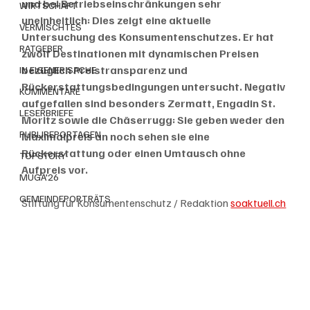
und bei Betriebseinschränkungen sehr 
WIRTSCHAFT
uneinheitlich: Dies zeigt eine aktuelle 
VERMISCHTES
Untersuchung des Konsumentenschutzes. Er hat 
RATGEBER
zwölf Destinationen mit dynamischen Preisen 
bezüglich Preistransparenz und 
IN EIGENER SACHE
Rückerstattungsbedingungen untersucht. Negativ 
KOMMENTARE
aufgefallen sind besonders Zermatt, Engadin St. 
LESERBRIEFE
Moritz sowie die Chäserrugg: Sie geben weder den 
PUBLIREPORTAGEN
Maximalpreis an noch sehen sie eine 
Rückerstattung oder einen Umtausch ohne 
TOPSTORY
Aufpreis vor.
MUGA'26
GEMEINDEPORTRÄTS
Stiftung für Konsumentenschutz / Redaktion 
soaktuell.ch