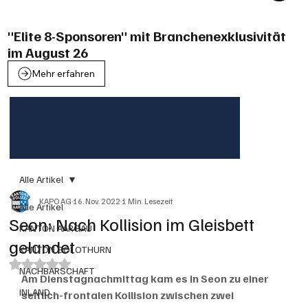
"Elite 8-Sponsoren" mit Branchenexklusivität
im August 26
Mehr erfahren
Alle Artikel
KAPO AG
16. Nov. 2022
1 Min. Lesezeit
Alle Artikel
Seon: Nach Kollision im Gleisbett
KANTON AARGAU
gelandet
KANTON SOLOTHURN
Mit NaN von 5 Sternen bewertet.
NACHBARSCHAFT
Am Dienstagnachmittag kam es in Seon zu einer 
INLAND
seitlich-frontalen Kollision zwischen zwei 