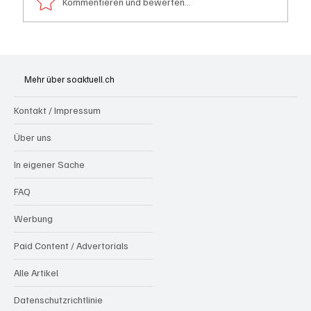
Kommentieren und bewerten...
Riniken: Diensthund Konan spürt zwei
mutmassliche Einbrecher aus Algerien auf
Mehr über soaktuell.ch
Kontakt / Impressum
Über uns
In eigener Sache
FAQ
Werbung
Paid Content / Advertorials
Alle Artikel
Datenschutzrichtlinie