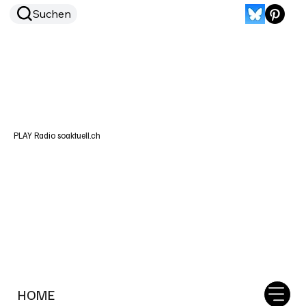
Suchen
PLAY Radio soaktuell.ch
HOME