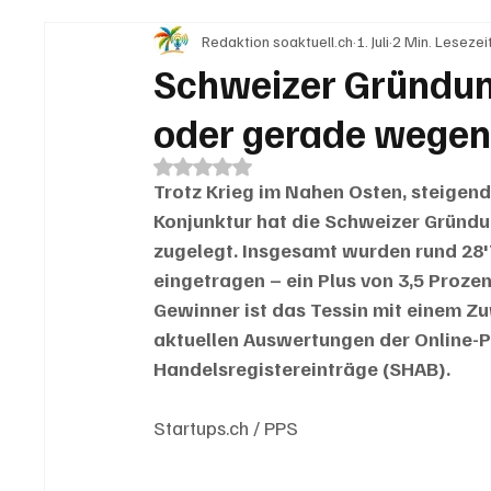
Redaktion soaktuell.ch
1. Juli
2 Min. Lesezei
IN EIGENER SACHE
KOMMENTARE
LESER
Schweizer Gründung
oder gerade wege
Mit NaN von 5 Sternen bewertet.
Trotz Krieg im Nahen Osten, steigend
Konjunktur hat die Schweizer Gründu
zugelegt. Insgesamt wurden rund 28
eingetragen – ein Plus von 3,5 Proze
Gewinner ist das Tessin mit einem Zu
aktuellen Auswertungen der Online-P
Handelsregistereinträge (SHAB).
Startups.ch / PPS