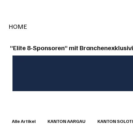
HOME
RADIO "live"
Aargau
Solothurn
Gem
"Elite 8-Sponsoren" mit Branchenexklusivi
Alle Artikel
KANTON AARGAU
KANTON SOLO