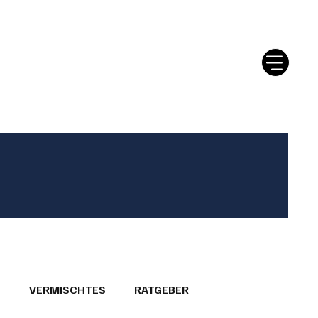
tter
Ratgeber
Leserbriefe
T
VERMISCHTES
RATGEBER