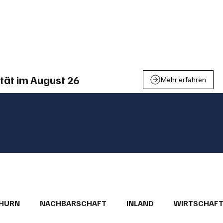
einden
Nachbarschaft
Inland
Wirtschaft
Leben
We
tät im August 26
Mehr erfahren
THURN
NACHBARSCHAFT
INLAND
WIRTSCHAF