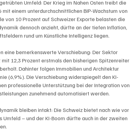
etrübten Umfeld: Der Krieg im Nahen Osten treibt die 
26 mit einem unterdurchschnittlichen BIP-Wachstum von 
lle von 10 Prozent auf Schweizer Exporte belasten die 
namik dennoch anzieht, dürfte an der tiefen Inflation, 
feldern rund um Künstliche Intelligenz liegen.
gen eine bemerkenswerte Verschiebung: Der Sektor 
mit 12,3 Prozent erstmals den bisherigen Spitzenreiter 
erholt. Dahinter folgen Immobilien und Architektur 
e (6,9%). Die Verschiebung widerspiegelt den KI-
 professionelle Unterstützung bei der Integration von
nstleistungen zunehmend automatisiert werden.
dynamik bleiben intakt: Die Schweiz bietet nach wie vor 
es Umfeld – und der KI-Boom dürfte auch in der zweiten 
en.