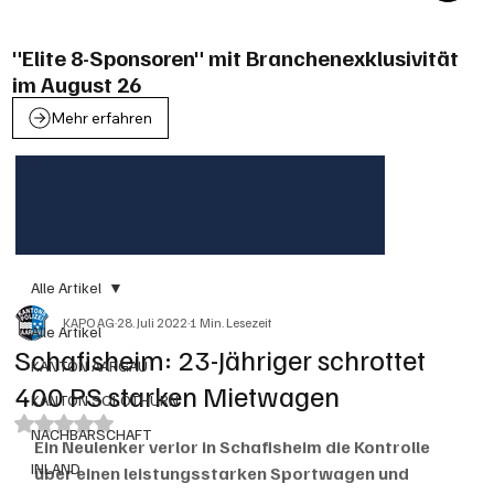
"Elite 8-Sponsoren" mit Branchenexklusivität
im August 26
Mehr erfahren
Alle Artikel
KAPO AG
28. Juli 2022
1 Min. Lesezeit
Alle Artikel
Schafisheim: 23-Jähriger schrottet
KANTON AARGAU
400 PS starken Mietwagen
KANTON SOLOTHURN
Mit NaN von 5 Sternen bewertet.
NACHBARSCHAFT
Ein Neulenker verlor in Schafisheim die Kontrolle 
INLAND
über einen leistungsstarken Sportwagen und 