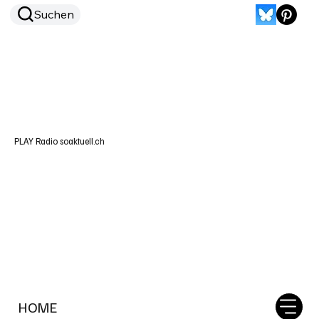
Suchen
PLAY Radio soaktuell.ch
HOME