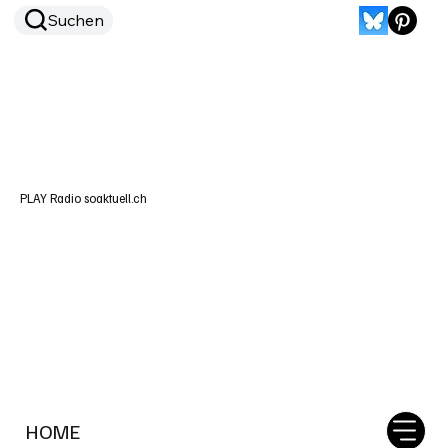
Suchen
PLAY Radio soaktuell.ch
HOME