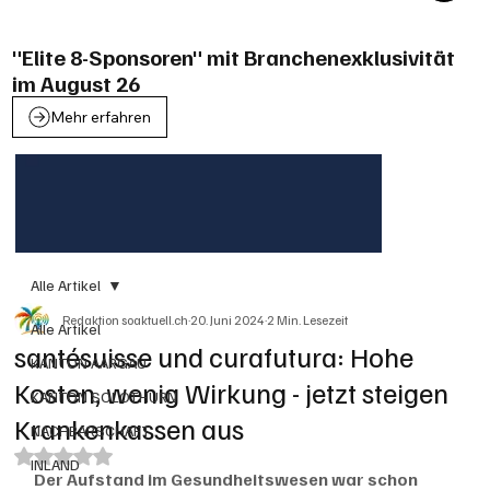
"Elite 8-Sponsoren" mit Branchenexklusivität
im August 26
Mehr erfahren
Alle Artikel
Redaktion soaktuell.ch
20. Juni 2024
2 Min. Lesezeit
Alle Artikel
santésuisse und curafutura: Hohe
KANTON AARGAU
Kosten, wenig Wirkung - jetzt steigen
KANTON SOLOTHURN
Krankenkassen aus
NACHBARSCHAFT
Mit NaN von 5 Sternen bewertet.
INLAND
Der Aufstand im Gesundheitswesen war schon 