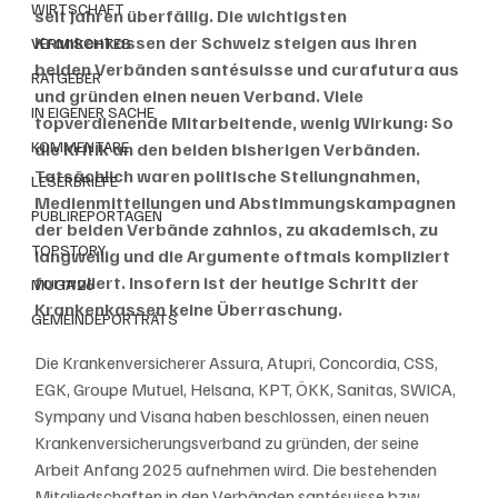
WIRTSCHAFT
seit Jahren überfällig. Die wichtigsten 
Krankenkassen der Schweiz steigen aus ihren 
VERMISCHTES
beiden Verbänden santésuisse und curafutura aus 
RATGEBER
und gründen einen neuen Verband. Viele 
IN EIGENER SACHE
topverdienende Mitarbeitende, wenig Wirkung: So 
KOMMENTARE
die Kritik an den beiden bisherigen Verbänden. 
Tatsächlich waren politische Stellungnahmen, 
LESERBRIEFE
Medienmitteilungen und Abstimmungskampagnen 
PUBLIREPORTAGEN
der beiden Verbände zahnlos, zu akademisch, zu 
TOPSTORY
langweilig und die Argumente oftmals kompliziert 
formuliert. Insofern ist der heutige Schritt der 
MUGA'26
Krankenkassen keine Überraschung. 
GEMEINDEPORTRÄTS
Die Krankenversicherer Assura, Atupri, Concordia, CSS, 
EGK, Groupe Mutuel, Helsana, KPT, ÖKK, Sanitas, SWICA, 
Sympany und Visana haben beschlossen, einen neuen 
Krankenversicherungsverband zu gründen, der seine 
Arbeit Anfang 2025 aufnehmen wird. Die bestehenden 
Mitgliedschaften in den Verbänden santésuisse bzw. 