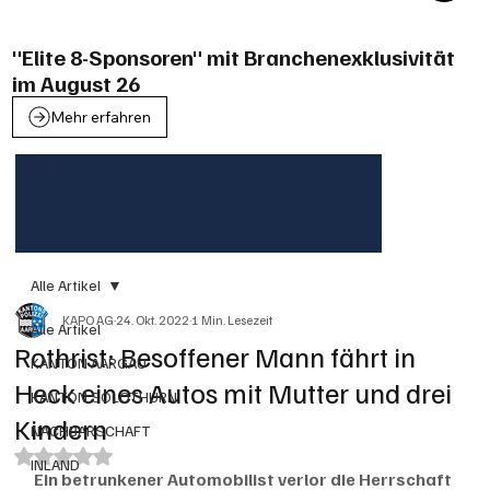
"Elite 8-Sponsoren" mit Branchenexklusivität
im August 26
Mehr erfahren
Alle Artikel
KAPO AG
24. Okt. 2022
1 Min. Lesezeit
Alle Artikel
Rothrist: Besoffener Mann fährt in
KANTON AARGAU
Heck eines Autos mit Mutter und drei
KANTON SOLOTHURN
Kindern
NACHBARSCHAFT
Mit NaN von 5 Sternen bewertet.
INLAND
Ein betrunkener Automobilist verlor die Herrschaft 