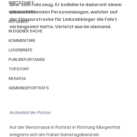
WIRTSCHAFT
über sein Fahrzeug. Er kollidierte dabei mit einem 
vorausfahrenden Personenwagen, welcher auf 
VERMISCHTES
der Einspurstrecke für Linksabbieger die Fahrt 
RATGEBER
verlangsamt hatte. Verletzt wurde niemand.
IN EIGENER SACHE
KOMMENTARE
LESERBRIEFE
PUBLIREPORTAGEN
TOPSTORY
MUGA'26
GEMEINDEPORTRÄTS
Archivbild der Polizei
Auf der Bernstrasse in Rothrist in Richtung Murgenthal 
ereignete sich am frühen Samstagabend ein 