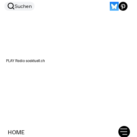
Suchen
PLAY Radio soaktuell.ch
HOME