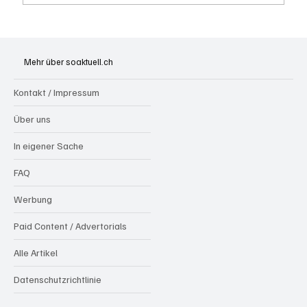
Badi Seengen: 62-jährige Frau von
Badegast tätlich angegriffen (Zeugen
Mehr über soaktuell.ch
gesucht)
Kontakt / Impressum
Über uns
In eigener Sache
FAQ
Werbung
Paid Content / Advertorials
Alle Artikel
Datenschutzrichtlinie