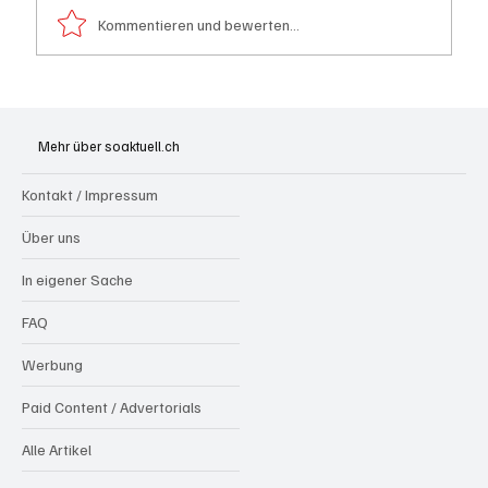
Kommentieren und bewerten...
Badi Seengen: 62-jährige Frau von
Badegast tätlich angegriffen (Zeugen
Mehr über soaktuell.ch
gesucht)
Kontakt / Impressum
Über uns
In eigener Sache
FAQ
Werbung
Paid Content / Advertorials
Alle Artikel