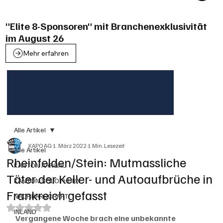
"Elite 8-Sponsoren" mit Branchenexklusivität
im August 26
Mehr erfahren
Alle Artikel
KAPO AG
1. März 2022
1 Min. Lesezeit
Alle Artikel
Rheinfelden/Stein: Mutmassliche
KANTON AARGAU
Täter der Keller- und Autoaufbrüche in
KANTON SOLOTHURN
Frankreich gefasst
NACHBARSCHAFT
Mit NaN von 5 Sternen bewertet.
INLAND
Vergangene Woche brach eine unbekannte 