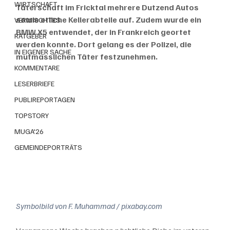
WIRTSCHAFT
Täterschaft im Fricktal mehrere Dutzend Autos 
sowie etliche Kellerabteile auf. Zudem wurde ein 
VERMISCHTES
BMW X5 entwendet, der in Frankreich geortet 
RATGEBER
werden konnte. Dort gelang es der Polizei, die 
IN EIGENER SACHE
mutmasslichen Täter festzunehmen.
KOMMENTARE
LESERBRIEFE
PUBLIREPORTAGEN
TOPSTORY
MUGA'26
GEMEINDEPORTRÄTS
Symbolbild von F. Muhammad / pixabay.com