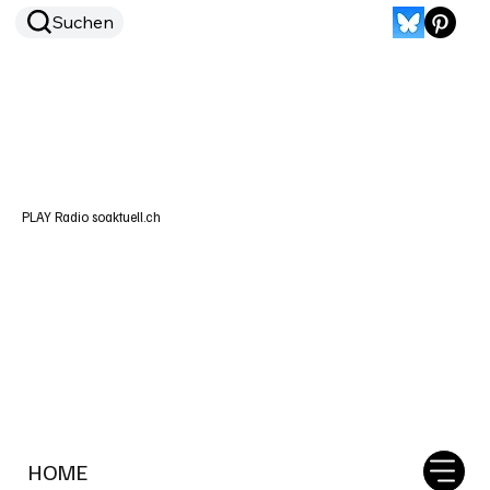
Suchen
PLAY Radio soaktuell.ch
HOME