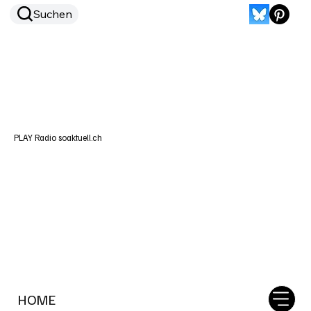
Suchen
PLAY Radio soaktuell.ch
HOME