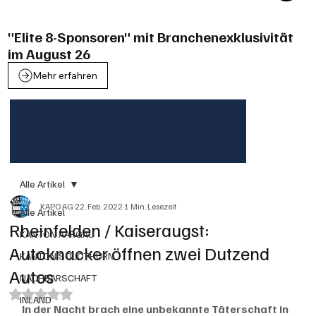
"Elite 8-Sponsoren" mit Branchenexklusivität
im August 26
Mehr erfahren
Alle Artikel
KAPO AG
22. Feb. 2022
1 Min. Lesezeit
Alle Artikel
Rheinfelden / Kaiseraugst:
KANTON AARGAU
Autoknacker öffnen zwei Dutzend
KANTON SOLOTHURN
Autos
NACHBARSCHAFT
Mit NaN von 5 Sternen bewertet.
INLAND
In der Nacht brach eine unbekannte Täterschaft in 