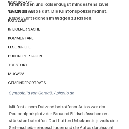
WIRTSCHAFT
Rheinfelden und Kaiseraugst mindestens zwei 
Dutzend Autos auf. Die Kantonspolizei mahnt, 
VERMISCHTES
keine Wertsachen im Wagen zu lassen.
RATGEBER
IN EIGENER SACHE
KOMMENTARE
LESERBRIEFE
PUBLIREPORTAGEN
TOPSTORY
MUGA'26
GEMEINDEPORTRÄTS
Symbolbild von GerdaB. / pixelio.de
Mit fast einem Dutzend betroffener Autos war der 
Personalparkplatz der Brauerei Feldschlösschen am 
stärksten betroffen. Dort hatten Unbekannte jeweils eine 
Seitenscheibe eingeschlagen und die Autos durchsucht. 