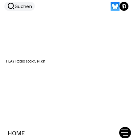
Suchen
PLAY Radio soaktuell.ch
HOME