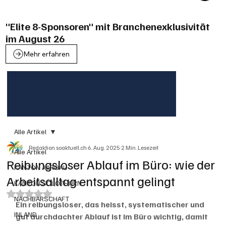
"Elite 8-Sponsoren" mit Branchenexklusivität
im August 26
Mehr erfahren
Alle Artikel
Redaktion soaktuell.ch
6. Aug. 2025
2 Min. Lesezeit
Alle Artikel
Reibungsloser Ablauf im Büro: wie der
KANTON AARGAU
Arbeitsalltag entspannt gelingt
KANTON SOLOTHURN
Mit NaN von 5 Sternen bewertet.
NACHBARSCHAFT
Ein reibungsloser, das heisst, systematischer und 
INLAND
gut durchdachter Ablauf ist im Büro wichtig, damit 