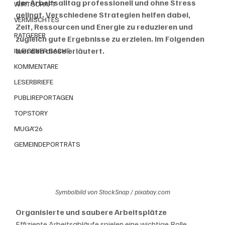
der Arbeitsalltag professionell und ohne Stress 
WIRTSCHAFT
gelingt. Verschiedene Strategien helfen dabei, 
VERMISCHTES
Zeit, Ressourcen und Energie zu reduzieren und 
RATGEBER
zugleich gute Ergebnisse zu erzielen. Im Folgenden 
werden diese erläutert.
IN EIGENER SACHE
KOMMENTARE
LESERBRIEFE
PUBLIREPORTAGEN
TOPSTORY
MUGA'26
GEMEINDEPORTRÄTS
Symbolbild von StockSnap / pixabay.com
Organisierte und saubere Arbeitsplätze
Effiziente Arbeitsabläufe spielen eine wichtige Rolle, 