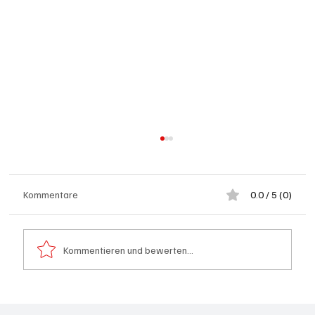
Kommentare
0.0 / 5 (0)
Kommentieren und bewerten...
Bundesfeier Feuerwerks-Alternativen: Pool-