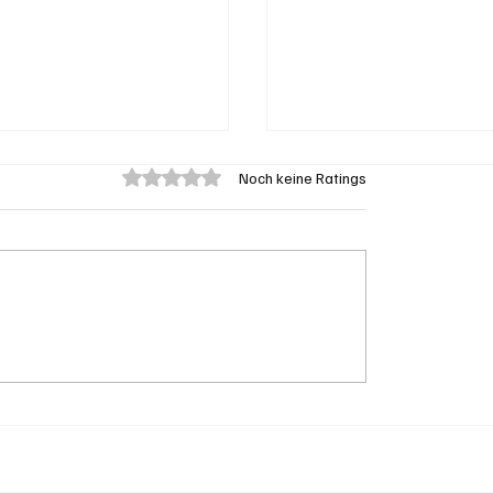
Mit 0 von 5 Sternen bewertet.
Noch keine Ratings
tionenprojekt Neuer
Olten: Provisorium
fplatz Olten
Doppelkindergarten
Bannfeld bezugsberei