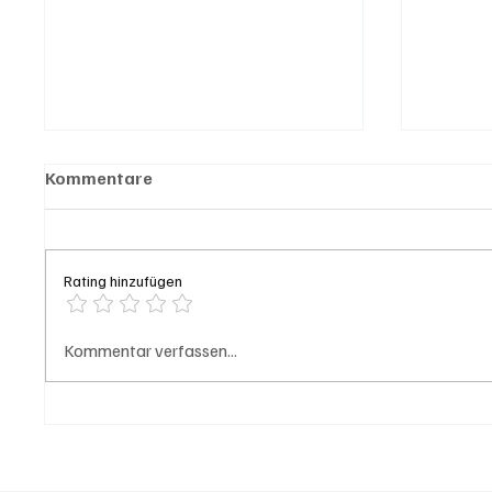
Kommentare
Rating hinzufügen
Kanton Solothurn will mehr
Genera
Kommentar verfassen...
Hausärzte
Bahnho