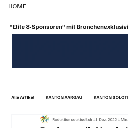
HOME
RADIO "live"
Aargau
Solothurn
Gem
"Elite 8-Sponsoren" mit Branchenexklusivi
Alle Artikel
KANTON AARGAU
KANTON SOLO
Redaktion soaktuell.ch
11. Dez. 2022
1 Min
IN EIGENER SACHE
KOMMENTARE
LESER