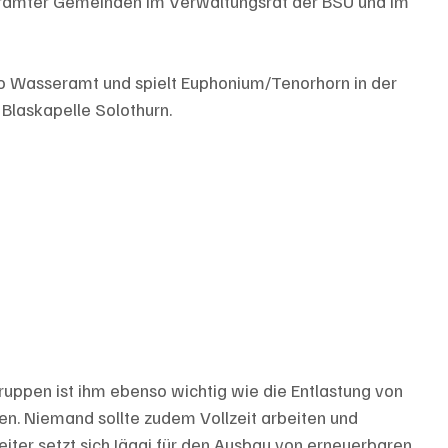
erämter Gemeinden im Verwaltungsrat der BSU und im 
ro Wasseramt und spielt Euphonium/Tenorhorn in der 
 Blaskapelle Solothurn.
uppen ist ihm ebenso wichtig wie die Entlastung von 
. Niemand sollte zudem Vollzeit arbeiten und 
ter setzt sich Jäggi für den Ausbau von erneuerbaren 