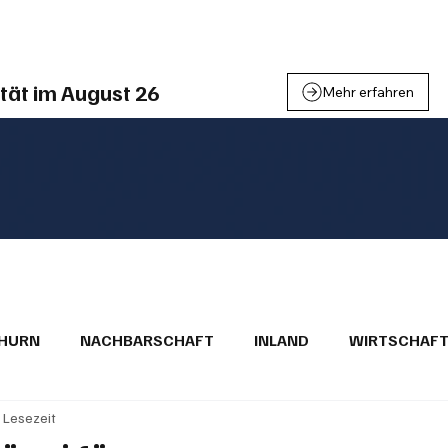
einden
Nachbarschaft
Inland
Wirtschaft
Leben
We
tät im August 26
Mehr erfahren
THURN
NACHBARSCHAFT
INLAND
WIRTSCHAF
. Lesezeit
BRIEFE
PUBLIREPORTAGEN
TOPSTORY
MUGA'