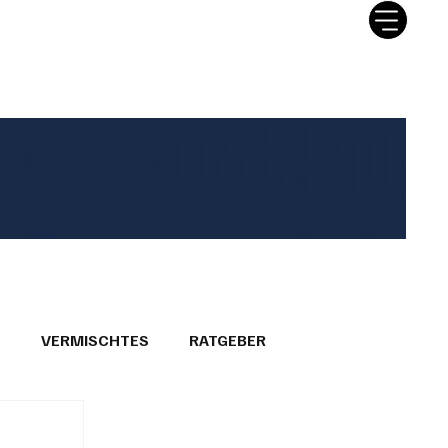
tter
Ratgeber
Leserbriefe
T
VERMISCHTES
RATGEBER
26
GEMEINDEPORTRÄTS