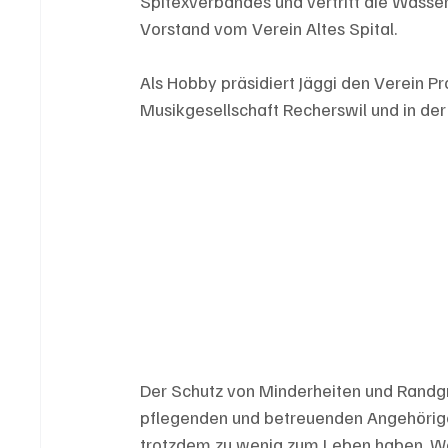
Spitexverbandes und vertritt die Wass
Vorstand vom Verein Altes Spital.
Als Hobby präsidiert Jäggi den Verein P
Musikgesellschaft Recherswil und in der
Der Schutz von Minderheiten und Randgr
pflegenden und betreuenden Angehörigen
trotzdem zu wenig zum Leben haben. Wei