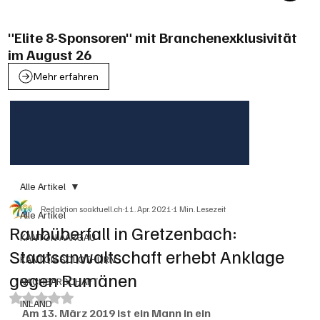
"Elite 8-Sponsoren" mit Branchenexklusivität
im August 26
Mehr erfahren
Alle Artikel
Redaktion soaktuell.ch
11. Apr. 2021
1 Min. Lesezeit
Alle Artikel
Raubüberfall in Gretzenbach:
KANTON AARGAU
Staatsanwaltschaft erhebt Anklage
KANTON SOLOTHURN
gegen Rumänen
NACHBARSCHAFT
Mit NaN von 5 Sternen bewertet.
INLAND
Am 13. März 2019 ist ein Mann in ein 