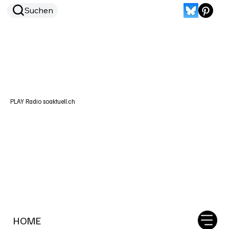
Suchen
PLAY Radio soaktuell.ch
HOME