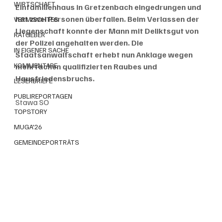
WIRTSCHAFT
Einfamilienhaus in Gretzenbach eingedrungen und 
hat zwei Personen überfallen. Beim Verlassen der 
VERMISCHTES
Liegenschaft konnte der Mann mit Deliktsgut von 
RATGEBER
der Polizei angehalten werden. Die 
IN EIGENER SACHE
Staatsanwaltschaft erhebt nun Anklage wegen 
KOMMENTARE
mehrfachen qualifizierten Raubes und 
Hausfriedensbruchs. 
LESERBRIEFE
PUBLIREPORTAGEN
Stawa SO
TOPSTORY
MUGA'26
GEMEINDEPORTRÄTS