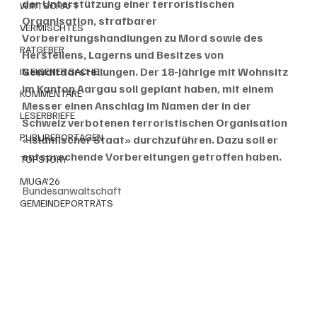
der Unterstützung einer terroristischen 
WIRTSCHAFT
Organisation, strafbarer 
VERMISCHTES
Vorbereitungshandlungen zu Mord sowie des 
RATGEBER
Herstellens, Lagerns und Besitzes von 
Gewaltdarstellungen. Der 18-Jährige mit Wohnsitz 
IN EIGENER SACHE
im Kanton Aargau soll geplant haben, mit einem 
KOMMENTARE
Messer einen Anschlag im Namen der in der 
LESERBRIEFE
Schweiz verbotenen terroristischen Organisation 
PUBLIREPORTAGEN
«Islamischer Staat» durchzuführen. Dazu soll er 
entsprechende Vorbereitungen getroffen haben.
TOPSTORY
MUGA'26
Bundesanwaltschaft
GEMEINDEPORTRÄTS