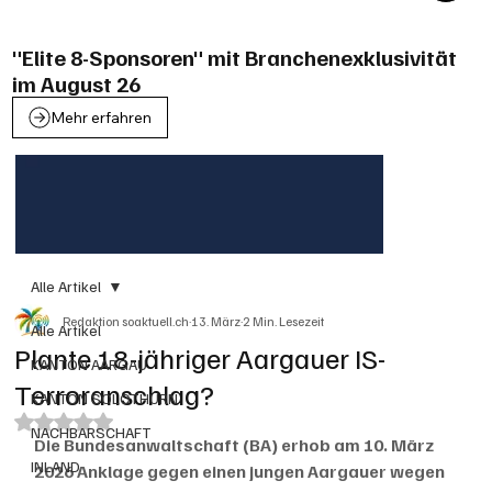
"Elite 8-Sponsoren" mit Branchenexklusivität
im August 26
Mehr erfahren
Alle Artikel
Redaktion soaktuell.ch
13. März
2 Min. Lesezeit
Alle Artikel
Plante 18-jähriger Aargauer IS-
KANTON AARGAU
Terroranschlag?
KANTON SOLOTHURN
Mit NaN von 5 Sternen bewertet.
NACHBARSCHAFT
Die Bundesanwaltschaft (BA) erhob am 10. März 
INLAND
2026 Anklage gegen einen jungen Aargauer wegen 