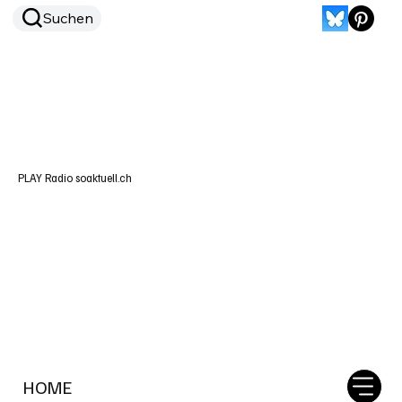
Suchen
PLAY Radio soaktuell.ch
HOME