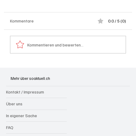
Kommentare
0.0 / 5 (0)
Kommentieren und bewerten...
Riniken: Diensthund Konan spürt zwei
mutmassliche Einbrecher aus Algerien auf
Mehr über soaktuell.ch
Kontakt / Impressum
Über uns
In eigener Sache
FAQ