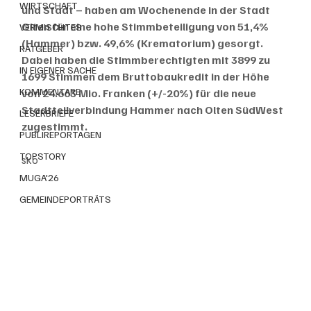
WIRTSCHAFT
und Stadt – haben am Wochenende in der Stadt 
Olten für eine hohe Stimmbeteiligung von 51,4% 
VERMISCHTES
(Hammer) bzw. 49,6% (Krematorium) gesorgt. 
RATGEBER
Dabei haben die Stimmberechtigten mit 3899 zu 
IN EIGENER SACHE
1699 Stimmen dem Bruttobaukredit in der Höhe 
KOMMENTARE
von 24.663 Mio. Franken (+/-20%) für die neue 
Stadtteilverbindung Hammer nach Olten SüdWest 
LESERBRIEFE
zugestimmt. 
PUBLIREPORTAGEN
TOPSTORY
sko
MUGA'26
GEMEINDEPORTRÄTS