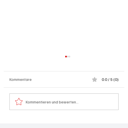
Kommentare
0.0 / 5 (0)
Kommentieren und bewerten...
Grenchen: "Die Mitte" steht hinter Susanne