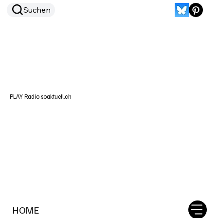
Suchen
PLAY Radio soaktuell.ch
HOME