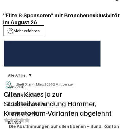
"Elite 8-Sponsoren" mit Branchenexklusivität
im August 26
Mehr erfahren
Alle Artikel
Stadt Olten
4. März 2024
2 Min. Lesezeit
Alle Artikel
Olten: Klares Ja zur
KANTON AARGAU
Stadtteilverbindung Hammer,
KANTON SOLOTHURN
Krematorium-Varianten abgelehnt
NACHBARSCHAFT
Mit NaN von 5 Sternen bewertet.
INLAND
Die Abstimmungen auf allen Ebenen – Bund, Kanton 