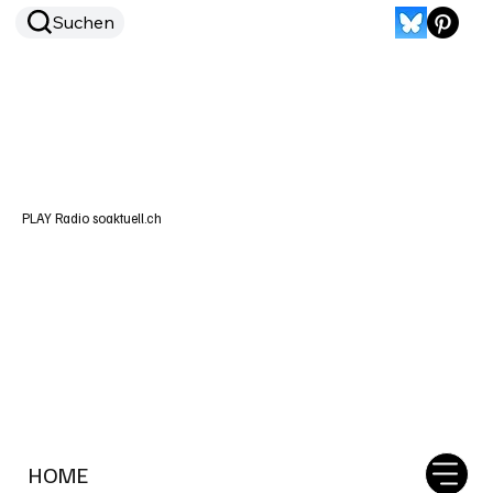
Suchen
PLAY Radio soaktuell.ch
HOME