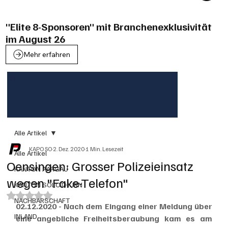
"Elite 8-Sponsoren" mit Branchenexklusivität
im August 26
Mehr erfahren
Alle Artikel
KAPO SO
2. Dez. 2020
1 Min. Lesezeit
Alle Artikel
Oensingen: Grosser Polizeieinsatz
KANTON AARGAU
wegen "Fake-Telefon"
KANTON SOLOTHURN
Mit NaN von 5 Sternen bewertet.
NACHBARSCHAFT
02.12.2020 - Nach dem Eingang einer Meldung über 
INLAND
eine angebliche Freiheitsberaubung kam es am 