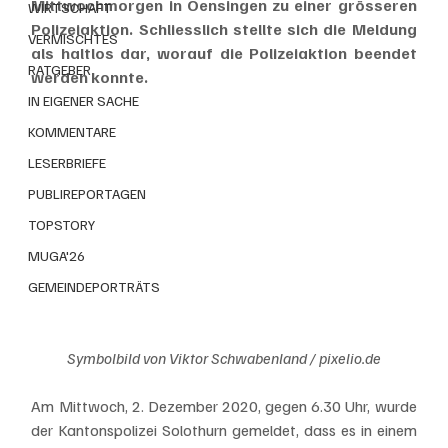
Mittwochmorgen in Oensingen zu einer grösseren 
WIRTSCHAFT
Polizeiaktion. Schliesslich stellte sich die Meldung 
VERMISCHTES
als haltlos dar, worauf die Polizeiaktion beendet 
RATGEBER
werden konnte.
IN EIGENER SACHE
KOMMENTARE
LESERBRIEFE
PUBLIREPORTAGEN
TOPSTORY
MUGA'26
GEMEINDEPORTRÄTS
Symbolbild von Viktor Schwabenland / pixelio.de
Am Mittwoch, 2. Dezember 2020, gegen 6.30 Uhr, wurde 
der Kantonspolizei Solothurn gemeldet, dass es in einem 