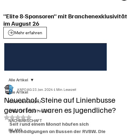
"Elite 8-Sponsoren" mit Branchenexklusivität
im August 26
Mehr erfahren
Alle Artikel
KAPO AG
23. Jan. 2024
1 Min. Lesezeit
Alle Artikel
Neuenhof: Steine auf Linienbusse
KANTON AARGAU
geworfen - waren es Jugendliche?
KANTON SOLOTHURN
Mit NaN von 5 Sternen bewertet.
NACHBARSCHAFT
Seit rund einem Monat häufen sich 
INLAND
Beschädigungen an Bussen der RVBW. Die 