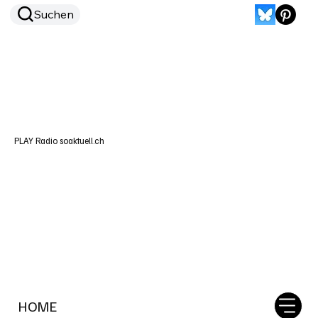
Suchen
PLAY Radio soaktuell.ch
HOME