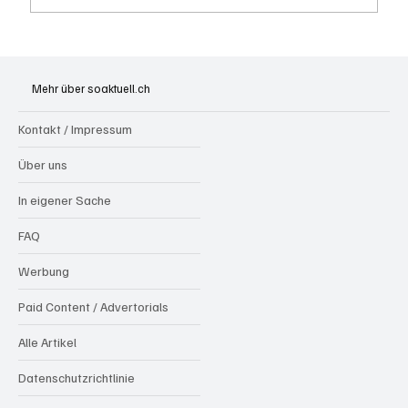
Badi Seengen: 62-jährige Frau von
Badegast tätlich angegriffen (Zeugen
Mehr über soaktuell.ch
gesucht)
Kontakt / Impressum
Über uns
In eigener Sache
FAQ
Werbung
Paid Content / Advertorials
Alle Artikel
Datenschutzrichtlinie