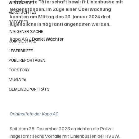
unbekannte Täterschaft bewirft Linienbusse mit 
WIRTSCHAFT
Gegenständen. Im Zuge einer Überwachung 
VERMISCHTES
konnten am Mittag des 23. Januar 2024 drei 
RATGEBER
Jugendliche in flagranti angehalten werden.
IN EIGENER SACHE
Kapo AG / 
Daniel Wächter
KOMMENTARE
LESERBRIEFE
PUBLIREPORTAGEN
TOPSTORY
MUGA'26
GEMEINDEPORTRÄTS
Originalfoto der Kapo AG
Seit dem 28. Dezember 2023 erreichten die Polizei 
insgesamt sechs Vorfälle mit Linienbussen der RVBW. 