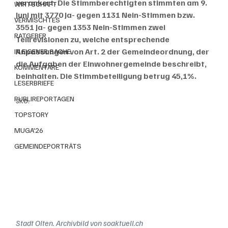
verankert: Die Stimmberechtigten stimmten am 9. 
WIRTSCHAFT
Juni mit 3770 Ja- gegen 1131 Nein-Stimmen bzw. 
VERMISCHTES
3551 Ja- gegen 1353 Nein-Stimmen zwei 
RATGEBER
Teilrevisionen zu, welche entsprechende 
Anpassungen von Art. 2 der Gemeindeordnung, der 
IN EIGENER SACHE
die Aufgaben der Einwohnergemeinde beschreibt, 
KOMMENTARE
beinhalten. Die Stimmbeteiligung betrug 45,1%. 
LESERBRIEFE
PUBLIREPORTAGEN
sko.
TOPSTORY
MUGA'26
GEMEINDEPORTRÄTS
Stadt Olten. Archivbild von soaktuell.ch