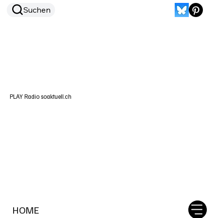
Suchen
PLAY Radio soaktuell.ch
HOME