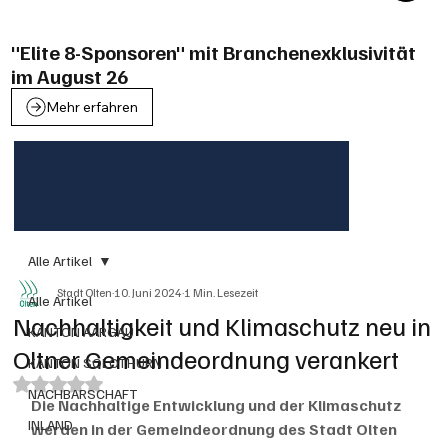
"Elite 8-Sponsoren" mit Branchenexklusivität
im August 26
Mehr erfahren
Alle Artikel
Stadt Olten
10. Juni 2024
1 Min. Lesezeit
Alle Artikel
Nachhaltigkeit und Klimaschutz neu in
KANTON AARGAU
Oltner Gemeindeordnung verankert
KANTON SOLOTHURN
Mit NaN von 5 Sternen bewertet.
NACHBARSCHAFT
Die Nachhaltige Entwicklung und der Klimaschutz 
INLAND
werden in der Gemeindeordnung des Stadt Olten 