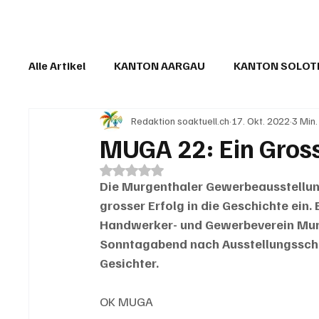
Alle Artikel
KANTON AARGAU
KANTON SOLO
Redaktion soaktuell.ch
17. Okt. 2022
3 Min.
IN EIGENER SACHE
KOMMENTARE
LESER
MUGA 22: Ein Gross
Mit NaN von 5 Sternen bewertet.
Die Murgenthaler Gewerbeausstellung
grosser Erfolg in die Geschichte ein
Handwerker- und Gewerbeverein Mur
Sonntagabend nach Ausstellungsschl
Gesichter.
OK MUGA