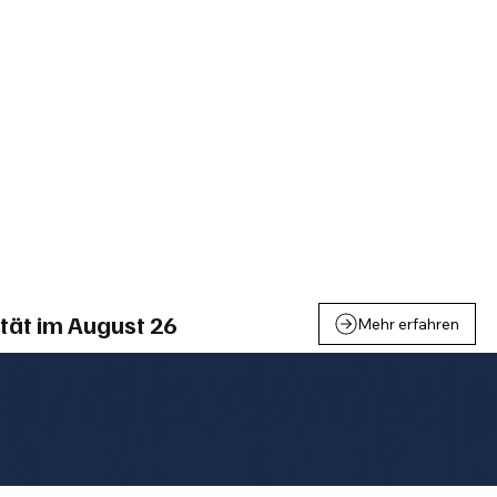
einden
Nachbarschaft
Inland
Wirtschaft
Leben
We
tät im August 26
Mehr erfahren