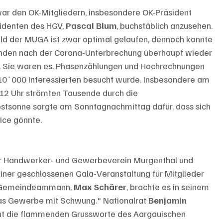
ar den OK-Mitgliedern, insbesondere OK-Präsident 
identen des HGV, 
Pascal Blum
, buchstäblich anzusehen. 
ld der MUGA ist zwar optimal gelaufen, dennoch konnte 
henden nach der Corona-Unterbrechung überhaupt wieder 
d. Sie waren es. Phasenzählungen und Hochrechnungen 
0`000 Interessierten besucht wurde. Insbesondere am 
2 Uhr strömten Tausende durch die 
stsonne sorgte am Sonntagnachmittag dafür, dass sich 
Ice gönnte.
er Handwerker- und Gewerbeverein Murgenthal und 
ner geschlossenen Gala-Veranstaltung für Mitglieder 
r Gemeindeammann, 
Max Schärer
, brachte es in seinem 
das Gewerbe mit Schwung." Nationalrat 
Benjamin 
ent die flammenden Grussworte des Aargauischen 