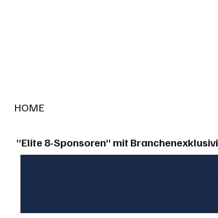
HOME
RADIO "live"
Aargau
Solothurn
Gem
"Elite 8-Sponsoren" mit Branchenexklusivi