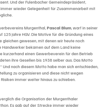
ent. Und der Fulenbacher Gemeindepräsident, 
A immer wieder Gelegenheit für Zusammenarbeit mit 
gliche.
erbevereins Murgenthal, 
Pascal Blum
, warf in seiner 
f 125 Jahre HGV. Die Motive für die Gründung eines 
e gleichen gewesen, mit denen wir heute noch 
ie Handwerker bekamen auf dem Land keine 
ie kurzerhand einen Gewerbeverein für den Betrieb 
eten ihre Gesellen bis 1938 selber aus. Das Motto 
!“ Und nach diesem Motto habe man sich entschieden, 
llung zu organisieren und diese nicht wegen 
Risiken immer weiter hinaus zu schieben. 
 verglich die Organisation der Murgenthaler 
hon. Es gab auf der Strecke immer wieder 