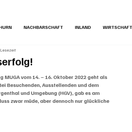
THURN
NACHBARSCHAFT
INLAND
WIRTSCHAF
 Lesezeit
BRIEFE
PUBLIREPORTAGEN
TOPSTORY
MUGA'
erfolg!
 MUGA vom 14. – 16. Oktober 2022 geht als 
. Bei Besuchenden, Ausstellenden und dem 
genthal und Umgebung (HGV), gab es am 
uss zwar müde, aber dennoch nur glückliche 