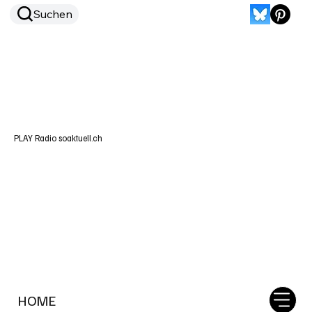
Suchen
PLAY Radio soaktuell.ch
HOME