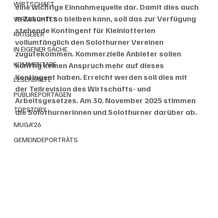
WIRTSCHAFT
eine wichtige Einnahmequelle dar. Damit dies auch 
in Zukunft so bleiben kann, soll das zur Verfügung 
VERMISCHTES
stehende Kontingent für Kleinlotterien 
RATGEBER
vollumfänglich den Solothurner Vereinen 
IN EIGENER SACHE
zugutekommen. Kommerzielle Anbieter sollen 
KOMMENTARE
künftig keinen Anspruch mehr auf dieses 
Kontingent haben. Erreicht werden soll dies mit 
LESERBRIEFE
der Teilrevision des Wirtschafts- und 
PUBLIREPORTAGEN
Arbeitsgesetzes. Am 30. November 2025 stimmen 
TOPSTORY
die Solothurnerinnen und Solothurner darüber ab.
MUGA'26
GEMEINDEPORTRÄTS