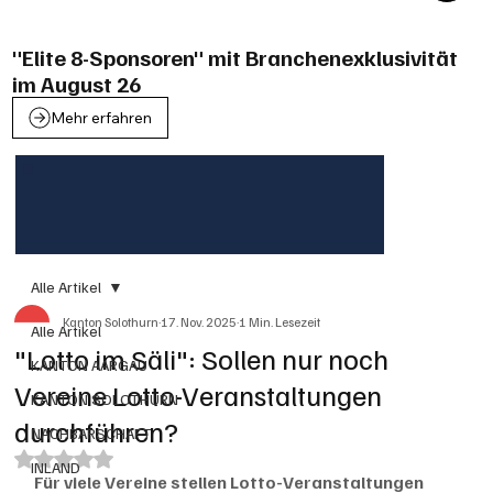
"Elite 8-Sponsoren" mit Branchenexklusivität
im August 26
Mehr erfahren
Alle Artikel
Kanton Solothurn
17. Nov. 2025
1 Min. Lesezeit
Alle Artikel
"Lotto im Säli": Sollen nur noch
KANTON AARGAU
Vereine Lotto-Veranstaltungen
KANTON SOLOTHURN
durchführen?
NACHBARSCHAFT
Mit NaN von 5 Sternen bewertet.
INLAND
Für viele Vereine stellen Lotto-Veranstaltungen 