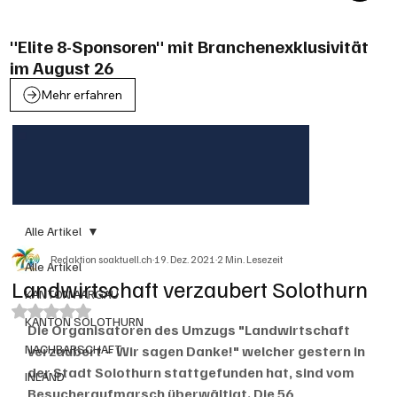
"Elite 8-Sponsoren" mit Branchenexklusivität
im August 26
Mehr erfahren
Alle Artikel
Redaktion soaktuell.ch
19. Dez. 2021
2 Min. Lesezeit
Alle Artikel
Landwirtschaft verzaubert Solothurn
KANTON AARGAU
Mit NaN von 5 Sternen bewertet.
KANTON SOLOTHURN
Die Organisatoren des Umzugs "Landwirtschaft 
NACHBARSCHAFT
verzaubert – Wir sagen Danke!" welcher gestern in 
der Stadt Solothurn stattgefunden hat, sind vom 
INLAND
Besucheraufmarsch überwältigt. Die 56 