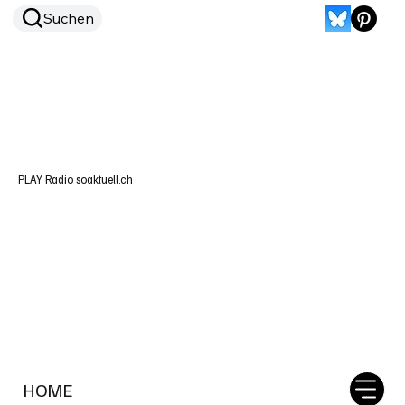
Suchen
PLAY Radio soaktuell.ch
HOME