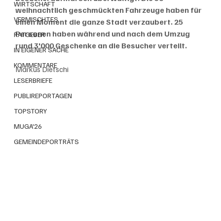
WIRTSCHAFT
weihnachtlich geschmückten Fahrzeuge haben für 
VERMISCHTES
einen Moment die ganze Stadt verzaubert. 25 
Personen haben während und nach dem Umzug 
RATGEBER
rund 3'000 Geschenke an die Besucher verteilt.
IN EIGENER SACHE
KOMMENTARE
Markus Dietschi
LESERBRIEFE
PUBLIREPORTAGEN
TOPSTORY
MUGA'26
GEMEINDEPORTRÄTS