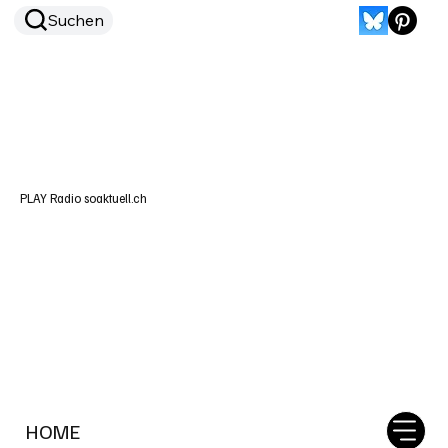
Suchen
PLAY Radio soaktuell.ch
HOME