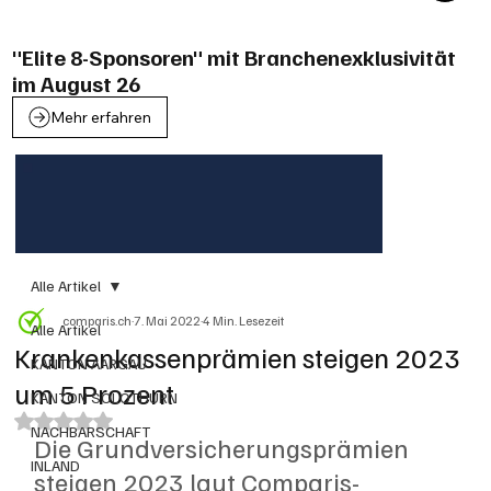
"Elite 8-Sponsoren" mit Branchenexklusivität
im August 26
Mehr erfahren
Alle Artikel
comparis.ch
7. Mai 2022
4 Min. Lesezeit
Alle Artikel
Krankenkassenprämien steigen 2023
KANTON AARGAU
um 5 Prozent
KANTON SOLOTHURN
Mit NaN von 5 Sternen bewertet.
NACHBARSCHAFT
Die Grundversicherungsprämien 
INLAND
steigen 2023 laut Comparis-