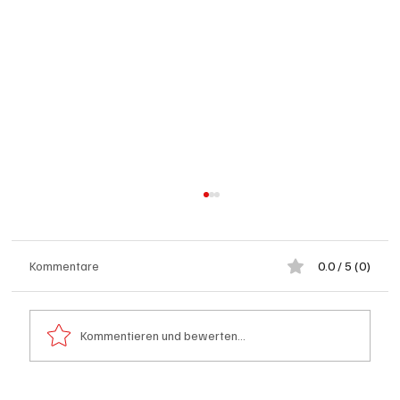
Kommentare
0.0 / 5 (0)
Kommentieren und bewerten...
Schulanfang: Achtung Kinder