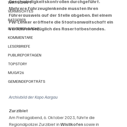
Geschwindigkeitskontrollen durchgeführt. 
WIRTSCHAFT
Mehrere Fahrzeuglenkende mussten ihren 
VERMISCHTES
Führerausweis auf der Stelle abgeben. Bei einem 
RATGEBER
PW-Lenker eröffnete die Staatsanwaltschaft ein 
Verfahren bezüglich des Rasertatbestandes.
IN EIGENER SACHE
KOMMENTARE
LESERBRIEFE
PUBLIREPORTAGEN
TOPSTORY
MUGA'26
GEMEINDEPORTRÄTS
Archivbild der Kapo Aargau
Zurzibiet
Am Freitagabend, 6. Oktober 2023, führte die 
Regionalpolizei Zurzibiet in 
Wislikofen 
sowie in 