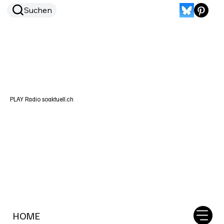
Suchen
PLAY Radio soaktuell.ch
HOME