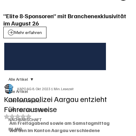
"Elite 8-Sponsoren" mit Branchenexklusivität
im August 26
Mehr erfahren
Alle Artikel
KAPO AG
8. Okt. 2023
1 Min. Lesezeit
Alle Artikel
Kantonspolizei Aargau entzieht
KANTON AARGAU
Führerausweise
KANTON SOLOTHURN
Mit NaN von 5 Sternen bewertet.
NACHBARSCHAFT
Am Freitagabend sowie am Samstagmittag 
INLAND
wurden im Kanton Aargau verschiedene 