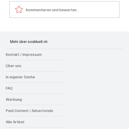
Kommentieren und bewerten...
Badi Seengen: 62-jährige Frau von
Badegast tätlich angegriffen (Zeugen
Mehr über soaktuell.ch
gesucht)
Kontakt / Impressum
Über uns
In eigener Sache
FAQ
Werbung
Paid Content / Advertorials
Alle Artikel