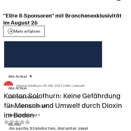
"Elite 8-Sponsoren" mit Branchenexklusivität
im August 26
Mehr erfahren
Alle Artikel
Kanton Solothurn
28. Okt. 2023
2 Min. Lesezeit
Alle Artikel
Kanton Solothurn: Keine Gefährdung
KANTON AARGAU
für Mensch und Umwelt durch Dioxin
KANTON SOLOTHURN
im Boden
NACHBARSCHAFT
Mit NaN von 5 Sternen bewertet.
INLAND
An sechs Standorten, darunter zwei 