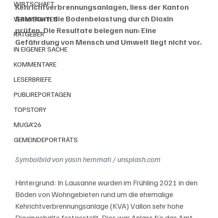
WIRTSCHAFT
Kehrichtverbrennungsanlagen, liess der Kanton 
Solothurn die Bodenbelastung durch Dioxin 
VERMISCHTES
prüfen. Die Resultate belegen nun: Eine 
RATGEBER
Gefährdung von Mensch und Umwelt liegt nicht vor.
IN EIGENER SACHE
KOMMENTARE
LESERBRIEFE
PUBLIREPORTAGEN
TOPSTORY
MUGA'26
GEMEINDEPORTRÄTS
Symbolbild von yasin hemmati / unsplash.com
Hintergrund: In Lausanne wurden im Frühling 2021 in den 
Böden von Wohngebieten rund um die ehemalige 
Kehrichtverbrennungsanlage (KVA) Vallon sehr hohe 
Dioxingehalte festgestellt. Dies war Anlass für das Amt 