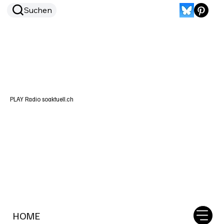
Suchen
PLAY Radio soaktuell.ch
HOME