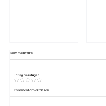
Kommentare
Rating hinzufügen
Grenchen: "Die Mitte" steht
Golden
Kommentar verfassen...
hinter Susanne Sahli
Aargau
Schwei
nutzen