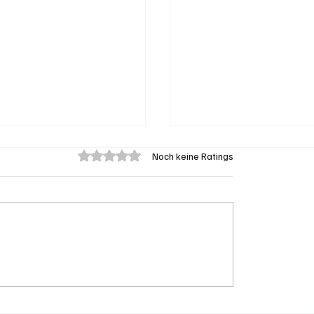
Mit 0 von 5 Sternen bewertet.
Noch keine Ratings
es Viereck: Wie
Grenchen vor Neuwah
 und Solothurn den
Susanne Sahli wagt 
zer Transit-Jackpot
zweiten Anlauf fürs
Stadtpräsidium