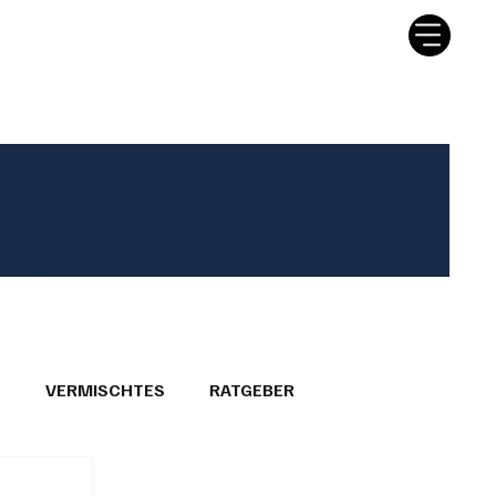
tter
Ratgeber
Leserbriefe
T
VERMISCHTES
RATGEBER
26
GEMEINDEPORTRÄTS