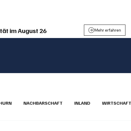
einden
Nachbarschaft
Inland
Wirtschaft
Leben
We
tät im August 26
Mehr erfahren
THURN
NACHBARSCHAFT
INLAND
WIRTSCHAF
BRIEFE
PUBLIREPORTAGEN
TOPSTORY
MUGA'