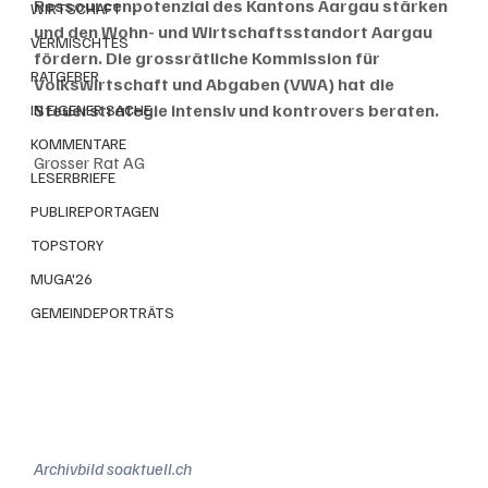
Ressourcenpotenzial des Kantons Aargau stärken 
WIRTSCHAFT
und den Wohn- und Wirtschaftsstandort Aargau 
VERMISCHTES
fördern. Die grossrätliche Kommission für 
RATGEBER
Volkswirtschaft und Abgaben (VWA) hat die 
Steuerstrategie intensiv und kontrovers beraten. 
IN EIGENER SACHE
KOMMENTARE
Grosser Rat AG
LESERBRIEFE
PUBLIREPORTAGEN
TOPSTORY
MUGA'26
GEMEINDEPORTRÄTS
Archivbild soaktuell.ch 