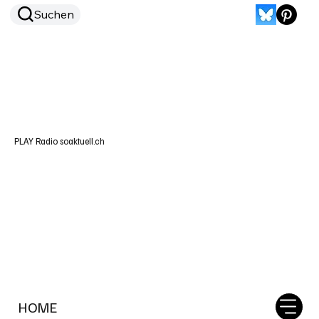
Suchen
PLAY Radio soaktuell.ch
HOME