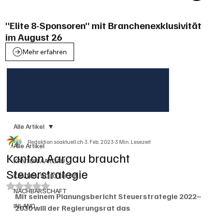
"Elite 8-Sponsoren" mit Branchenexklusivität
im August 26
Mehr erfahren
Alle Artikel
Redaktion soaktuell.ch
3. Feb. 2023
3 Min. Lesezeit
Alle Artikel
Kanton Aargau braucht
KANTON AARGAU
Steuerstrategie
KANTON SOLOTHURN
Mit NaN von 5 Sternen bewertet.
NACHBARSCHAFT
Mit seinem Planungsbericht Steuerstrategie 2022–
INLAND
2030 will der Regierungsrat das 