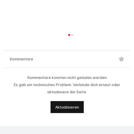
Kommentare
Kommentare konnten nicht geladen werden
Es gab ein technisches Problem. Verbinde dich erneut oder
aktualisiere die Seite.
Badi Seengen: 62-jährige Frau von
Aktualisieren
Badegast tätlich angegriffen (Zeugen
gesucht)