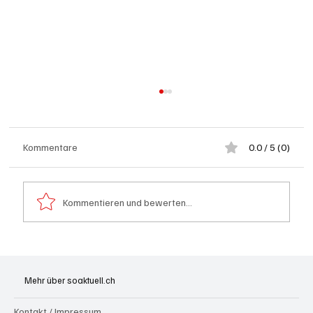
Kommentare
0.0 / 5 (0)
Kommentieren und bewerten...
Spürnasen im Dauereinsatz: Der Aargau ist
die Schweizer Hochburg der Polizeihunde
Mehr über soaktuell.ch
Kontakt / Impressum