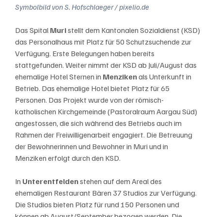
Symbolbild von S. Hofschlaeger / pixelio.de
Das Spital 
Muri
 stellt dem Kantonalen Sozialdienst (KSD) 
das Personalhaus mit Platz für 50 Schutzsuchende zur 
Verfügung. Erste Belegungen haben bereits 
stattgefunden. Weiter nimmt der KSD ab Juli/August das 
ehemalige Hotel Sternen in 
Menziken 
als Unterkunft in 
Betrieb. Das ehemalige Hotel bietet Platz für 65 
Personen. Das Projekt wurde von der römisch-
katholischen Kirchgemeinde (Pastoralraum Aargau Süd) 
angestossen, die sich während des Betriebs auch im 
Rahmen der Freiwilligenarbeit engagiert. Die Betreuung 
der Bewohnerinnen und Bewohner in Muri und in 
Menziken erfolgt durch den KSD.
In 
Unterentfelden 
stehen auf dem Areal des 
ehemaligen Restaurant Bären 37 Studios zur Verfügung. 
Die Studios bieten Platz für rund 150 Personen und 
können ab August/September bezogen werden. Die 