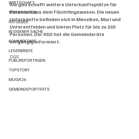
WIRTSCHAFT
Aargau schafft weitere Unterkunftsplätze für 
Personen aus dem Flüchtlingswesen. Die neuen 
VERMISCHTES
Unterkünfte befinden sich in Menziken, Muri und 
RATGEBER
Unterentfelden und bieten Platz für bis zu 265 
IN EIGENER SACHE
Personen. Der KSD hat die Gemeinderäte 
KOMMENTARE
vorgängig informiert.
LESERBRIEFE
DGS
PUBLIREPORTAGEN
TOPSTORY
MUGA'26
GEMEINDEPORTRÄTS