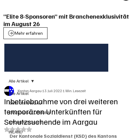
"Elite 8-Sponsoren" mit Branchenexklusivität
im August 26
Mehr erfahren
Alle Artikel
Kanton Aargau
13. Juli 2022
1 Min. Lesezeit
Alle Artikel
Inbetriebnahme von drei weiteren
KANTON AARGAU
temporären Unterkünften für
KANTON SOLOTHURN
Schutzsuchende im Aargau
NACHBARSCHAFT
Mit NaN von 5 Sternen bewertet.
INLAND
Der Kantonale Sozialdienst (KSD) des Kantons 