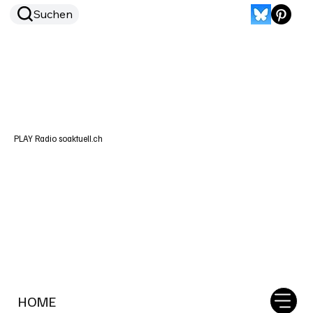
Suchen
PLAY Radio soaktuell.ch
HOME