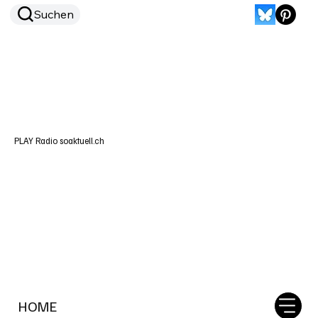
Suchen
PLAY Radio soaktuell.ch
HOME