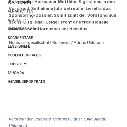
Balzenwiler Hornusser Matthias Sigrist neu in den 
WIRTSCHAFT
Vorstand. Seit einem Jahr betreut er bereits das 
VERMISCHTES
Sponsoring-Dossier. Somit zählt der Vorstand nun 
RATGEBER
sechs Mitglieder. Leider steht das traditionelle 
Waldfest der Hornusser vor dem Aus.
IN EIGENER SACHE
KOMMENTARE
Hornussergesellschaft Balzenwil / Adrian Uhlmann
LESERBRIEFE
PUBLIREPORTAGEN
TOPSTORY
MUGA'26
GEMEINDEPORTRÄTS
Verstärkt den Vorstand: Matthias Sigrist. (Bild: Adrian 
Uhlmann)