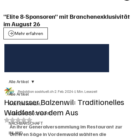
"Elite 8-Sponsoren" mit Branchenexklusivität
im August 26
Mehr erfahren
Alle Artikel
Redaktion soaktuell.ch
2. Feb. 2024
1 Min. Lesezeit
Alle Artikel
Hornusser Balzenwil: Traditionelles
KANTON AARGAU
Waldfest vor dem Aus
KANTON SOLOTHURN
Mit NaN von 5 Sternen bewertet.
NACHBARSCHAFT
An ihrer Generalversammlung im Restaurant zur 
INLAND
Unteren Säge in Vordemwald wählten die 