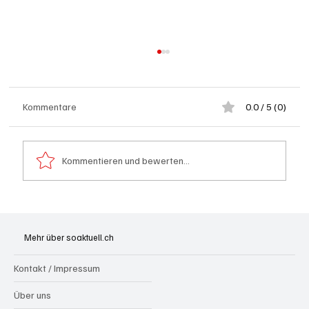
Kommentare
0.0 / 5 (0)
Kommentieren und bewerten...
Spürnasen im Dauereinsatz: Der Aargau ist
die Schweizer Hochburg der Polizeihunde
Mehr über soaktuell.ch
Kontakt / Impressum
Über uns