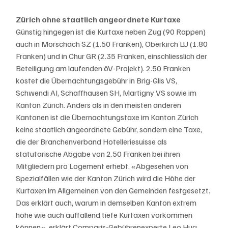
Zürich ohne staatlich angeordnete Kurtaxe
Günstig hingegen ist die Kurtaxe neben Zug (90 Rappen) 
auch in Morschach SZ (1.50 Franken), Oberkirch LU (1.80 
Franken) und in Chur GR (2.35 Franken, einschliesslich der 
Beteiligung am laufenden öV-Projekt). 2.50 Franken 
kostet die Übernachtungsgebühr in Brig-Glis VS, 
Schwendi AI, Schaffhausen SH, Martigny VS sowie im 
Kanton Zürich. Anders als in den meisten anderen 
Kantonen ist die Übernachtungstaxe im Kanton Zürich 
keine staatlich angeordnete Gebühr, sondern eine Taxe, 
die der Branchenverband Hotelleriesuisse als 
statutarische Abgabe von 2.50 Franken bei ihren 
Mitgliedern pro Logement erhebt. «Abgesehen von 
Spezialfällen wie der Kanton Zürich wird die Höhe der 
Kurtaxen im Allgemeinen von den Gemeinden festgesetzt. 
Das erklärt auch, warum in demselben Kanton extrem 
hohe wie auch auffallend tiefe Kurtaxen vorkommen 
können», erklärt Comparis-Gebührenexperte Leo Hug.