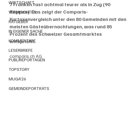
WIRTSCHAFT
7 Franken fast achtmal teurer als in Zug (90 
Rappen). Das zeigt der Comparis-
VERMISCHTES
Kurtaxenvergleich unter den 80 Gemeinden mit den 
RATGEBER
meisten Gästeübernachtungen, was rund 85 
IN EIGENER SACHE
Prozent des Schweizer Gesamtmarktes 
KOMMENTARE
entspricht. 
LESERBRIEFE
comparis.ch AG
PUBLIREPORTAGEN
TOPSTORY
MUGA'26
GEMEINDEPORTRÄTS