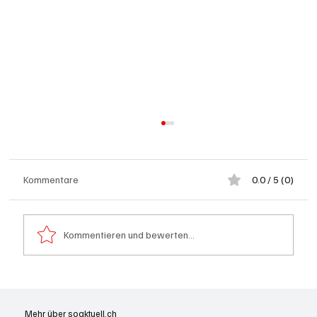
Kommentare
0.0 / 5 (0)
Kommentieren und bewerten...
Schulanfang: Achtung Kinder
Mehr über soaktuell.ch