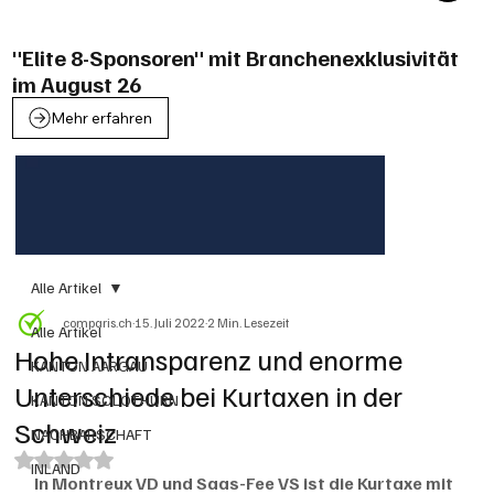
"Elite 8-Sponsoren" mit Branchenexklusivität
im August 26
Mehr erfahren
Alle Artikel
comparis.ch
15. Juli 2022
2 Min. Lesezeit
Alle Artikel
Hohe Intransparenz und enorme
KANTON AARGAU
Unterschiede bei Kurtaxen in der
KANTON SOLOTHURN
Schweiz
NACHBARSCHAFT
Mit NaN von 5 Sternen bewertet.
INLAND
In Montreux VD und Saas-Fee VS ist die Kurtaxe mit 