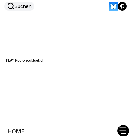
Suchen
PLAY Radio soaktuell.ch
HOME