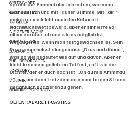
WIRTSCHAFT
sprach der Emmentaler in breitem, warmem 
Berndeutsch und mit rauher Stimme. Mit „dir“ 
VERMISCHTES
meinte er vielleicht auch den Kabarett-
RATGEBER
Nachwuchswettbewerb; aber er sinnierte vor 
IN EIGENER SACHE
allem darüber, ob und wie es möglich ist, 
KOMMENTARE
wegzugehen, wenn man festgewachsen ist. Sein 
Programm heisst sinngemäss „Drus und dänne“, 
LESERBRIEFE
was so viel bedeutet wie auf und davon. Aber er 
PUBLIREPORTAGEN
klebt in seinem geliebten Tal fest, ruft wie der 
TOPSTORY
Dichter, der er auch noch ist: „Oh du mis Ämmitau 
…“, nur um dann trotzdem an einem fernen Strand 
MUGA'26
gedanklich spazieren zu gehen. 
GEMEINDEPORTRÄTS
OLTEN KABARETT-CASTING