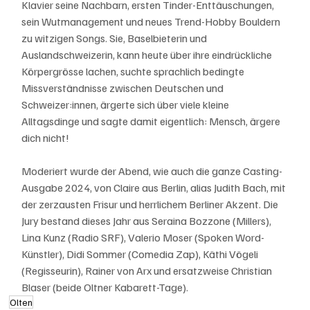
Klavier seine Nachbarn, ersten Tinder-Enttäuschungen, 
sein Wutmanagement und neues Trend-Hobby Bouldern 
zu witzigen Songs. Sie, Baselbieterin und 
Auslandschweizerin, kann heute über ihre eindrückliche 
Körpergrösse lachen, suchte sprachlich bedingte 
Missverständnisse zwischen Deutschen und 
Schweizer:innen, ärgerte sich über viele kleine 
Alltagsdinge und sagte damit eigentlich: Mensch, ärgere 
dich nicht!
Moderiert wurde der Abend, wie auch die ganze Casting-
Ausgabe 2024, von Claire aus Berlin, alias Judith Bach, mit 
der zerzausten Frisur und herrlichem Berliner Akzent. Die 
Jury bestand dieses Jahr aus Seraina Bozzone (Millers), 
Lina Kunz (Radio SRF), Valerio Moser (Spoken Word-
Künstler), Didi Sommer (Comedia Zap), Käthi Vögeli 
(Regisseurin), Rainer von Arx und ersatzweise Christian 
Blaser (beide Oltner Kabarett-Tage).
Olten