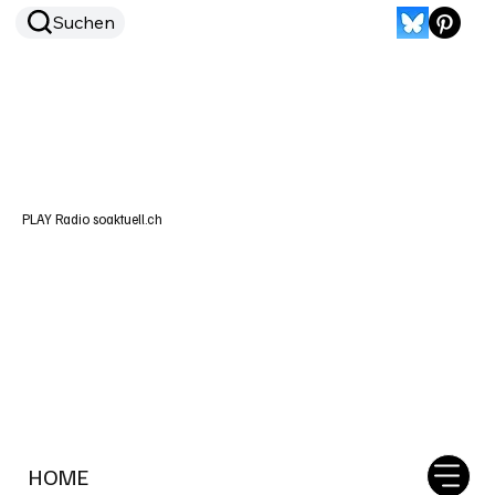
Suchen
PLAY Radio soaktuell.ch
HOME