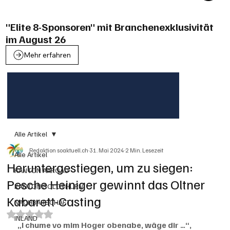
"Elite 8-Sponsoren" mit Branchenexklusivität
im August 26
Mehr erfahren
Alle Artikel
Redaktion soaktuell.ch
31. Mai 2024
2 Min. Lesezeit
Alle Artikel
Heruntergestiegen, um zu siegen:
KANTON AARGAU
Pesche Heiniger gewinnt das Oltner
KANTON SOLOTHURN
Kabarett-Casting
NACHBARSCHAFT
Mit NaN von 5 Sternen bewertet.
INLAND
 „I chume vo mim Hoger obenabe, wäge dir …“, 