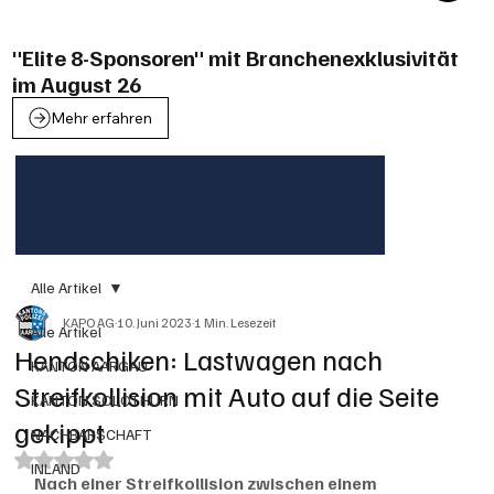
"Elite 8-Sponsoren" mit Branchenexklusivität
im August 26
Mehr erfahren
Alle Artikel
KAPO AG
10. Juni 2023
1 Min. Lesezeit
Alle Artikel
Hendschiken: Lastwagen nach
KANTON AARGAU
Streifkollision mit Auto auf die Seite
KANTON SOLOTHURN
gekippt
NACHBARSCHAFT
Mit NaN von 5 Sternen bewertet.
INLAND
Nach einer Streifkollision zwischen einem 