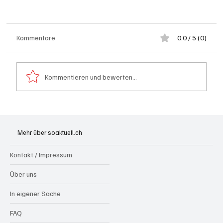
Kommentare
0.0 / 5 (0)
Kommentieren und bewerten...
Aargau: Barbara Borer-Mathys soll SVP-
Ständeratskandidatin werden
Mehr über soaktuell.ch
Kontakt / Impressum
Über uns
In eigener Sache
FAQ