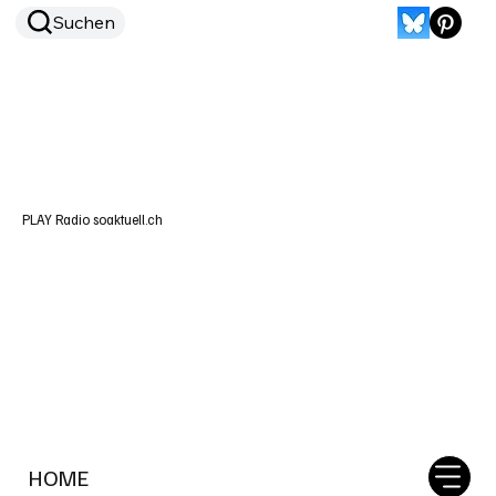
Suchen
PLAY Radio soaktuell.ch
HOME