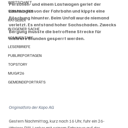
WIRTSCHAFT
Personen- und einem Lastwagen geriet der 
Lastwagen von der Fahrbahn und kippte eine 
VERMISCHTES
Böschung hinunter. Beim Unfall wurde niemand 
RATGEBER
verletzt. Es entstand hoher Sachschaden. Zwecks 
IN EIGENER SACHE
Bergung musste die betroffene Strecke für 
KOMMENTARE
mehrere Stunden gesperrt werden.
LESERBRIEFE
PUBLIREPORTAGEN
TOPSTORY
MUGA'26
GEMEINDEPORTRÄTS
Originalfoto der Kapo AG
Gestern Nachmittag, kurz nach 16 Uhr, fuhr ein 26-
jähriger PW-Lenker mit seinem Fahrzeug auf der 