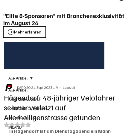
"Elite 8-Sponsoren" mit Branchenexklusivität
im August 26
Mehr erfahren
Alle Artikel
KAPO SO
21. Sept. 2023
1 Min. Lesezeit
Alle Artikel
Hägendorf: 48-jähriger Velofahrer
KANTON AARGAU
schwer verletzt auf
KANTON SOLOTHURN
Allerheiligenstrasse gefunden
NACHBARSCHAFT
Mit NaN von 5 Sternen bewertet.
INLAND
In Hägendorf ist am Dienstagabend ein Mann 