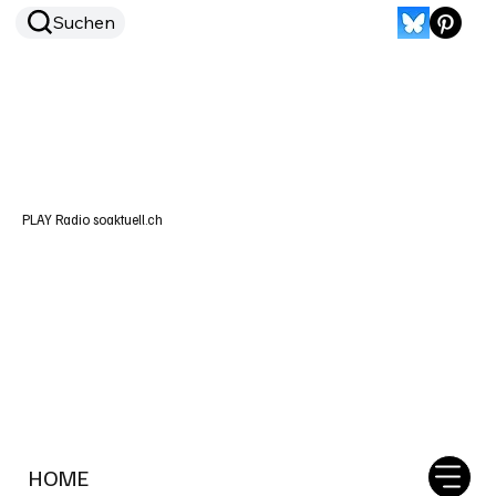
Suchen
PLAY Radio soaktuell.ch
HOME