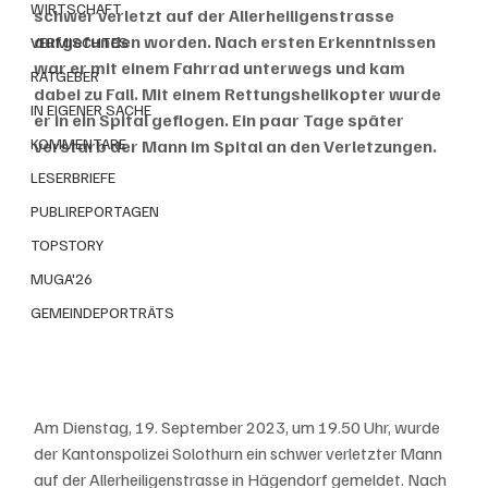
WIRTSCHAFT
schwer verletzt auf der Allerheiligenstrasse 
aufgefunden worden. Nach ersten Erkenntnissen 
VERMISCHTES
war er mit einem Fahrrad unterwegs und kam 
RATGEBER
dabei zu Fall. Mit einem Rettungshelikopter wurde 
IN EIGENER SACHE
er in ein Spital geflogen. Ein paar Tage später 
KOMMENTARE
verstarb der Mann im Spital an den Verletzungen. 
LESERBRIEFE
PUBLIREPORTAGEN
TOPSTORY
MUGA'26
GEMEINDEPORTRÄTS
Am Dienstag, 19. September 2023, um 19.50 Uhr, wurde 
der Kantonspolizei Solothurn ein schwer verletzter Mann 
auf der Allerheiligenstrasse in Hägendorf gemeldet. Nach 