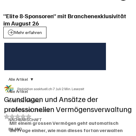
"Elite 8-Sponsoren" mit Branchenexklusivität
im August 26
Mehr erfahren
Alle Artikel
Redaktion soaktuell.ch
7. Juli
2 Min. Lesezeit
Alle Artikel
Grundlagen und Ansätze der
KANTON AARGAU
professionellen Vermögensverwaltung
KANTON SOLOTHURN
Mit NaN von 5 Sternen bewertet.
NACHBARSCHAFT
Mit einem grossen Vermögen geht automatisch 
INLAND
die Frage einher, wie man dieses fortan verwalten 