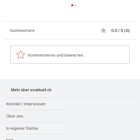
Kommentare
0.0 / 5 (0)
Kommentieren und bewerten...
Bundesfeier Feuerwerks-Alternativen: Pool-
Party, farbige Beleuchtung, Glacé und kühle
Mehr über soaktuell.ch
Drinks
Kontakt / Impressum
Über uns
In eigener Sache