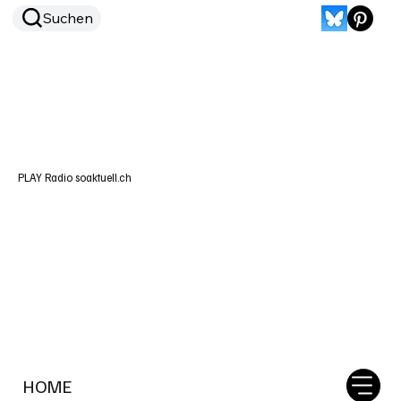
Suchen
PLAY Radio soaktuell.ch
HOME