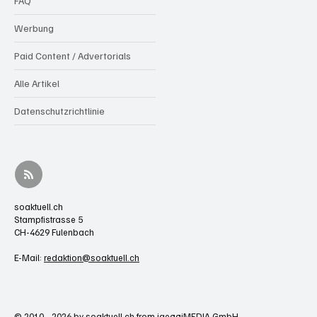
FAQ
Werbung
Paid Content / Advertorials
Alle Artikel
Datenschutzrichtlinie
soaktuell.ch
Stampfistrasse 5
CH-4629 Fulenbach
E-Mail:
redaktion@soaktuell.ch
© 2010 - 2026 by soaktuell.ch from jaeggiMEDIA GmbH