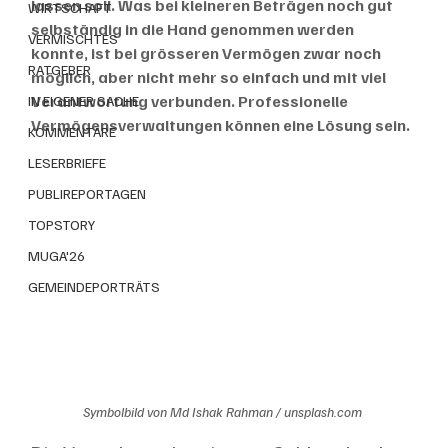
lassen soll. Was bei kleineren Beträgen noch gut 
WIRTSCHAFT
selbständig in die Hand genommen werden 
VERMISCHTES
konnte, ist bei grösseren Vermögen zwar noch 
RATGEBER
möglich, aber nicht mehr so einfach und mit viel 
Verantwortung verbunden. Professionelle 
IN EIGENER SACHE
Vermögensverwaltungen können eine Lösung sein.
KOMMENTARE
LESERBRIEFE
PUBLIREPORTAGEN
TOPSTORY
MUGA'26
GEMEINDEPORTRÄTS
Symbolbild von Md Ishak Rahman / unsplash.com 