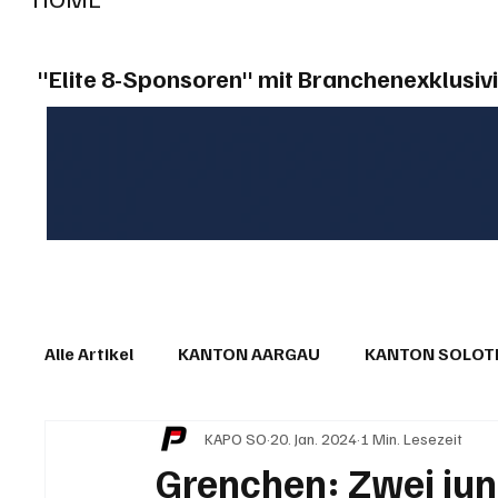
"Elite 8-Sponsoren" mit Branchenexklusivi
Alle Artikel
KANTON AARGAU
KANTON SOLO
KAPO SO
20. Jan. 2024
1 Min. Lesezeit
IN EIGENER SACHE
KOMMENTARE
LESER
Grenchen: Zwei jun