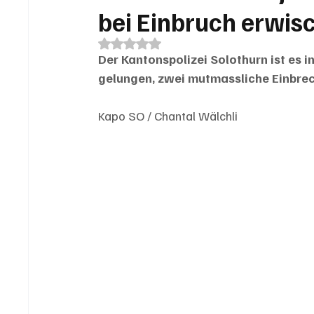
bei Einbruch erwis
Mit NaN von 5 Sternen bewertet.
Der Kantonspolizei Solothurn ist es i
gelungen, zwei mutmassliche Einbre
Kapo SO / Chantal Wälchli