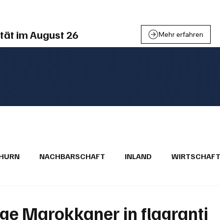
tät im August 26
Mehr erfahren
THURN
NACHBARSCHAFT
INLAND
WIRTSCHAF
BRIEFE
PUBLIREPORTAGEN
TOPSTORY
MUGA'
ge Marokkaner in flagranti