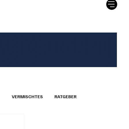
tter
Ratgeber
Leserbriefe
T
VERMISCHTES
RATGEBER
26
GEMEINDEPORTRÄTS