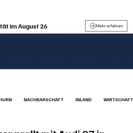
einden
Nachbarschaft
Inland
Wirtschaft
Leben
We
tät im August 26
Mehr erfahren
THURN
NACHBARSCHAFT
INLAND
WIRTSCHAF
BRIEFE
PUBLIREPORTAGEN
TOPSTORY
MUGA'