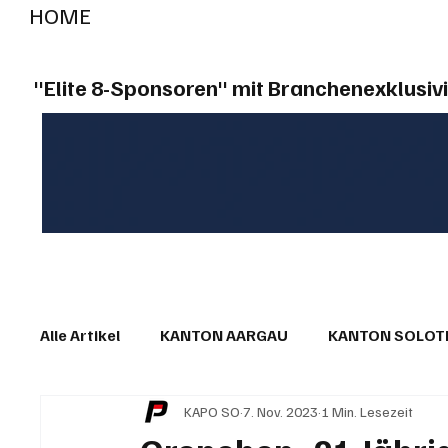
HOME
RADIO "live"
Aargau
Solothurn
Gem
"Elite 8-Sponsoren" mit Branchenexklusivi
Alle Artikel
KANTON AARGAU
KANTON SOLO
KAPO SO
7. Nov. 2023
1 Min. Lesezeit
IN EIGENER SACHE
KOMMENTARE
LESER