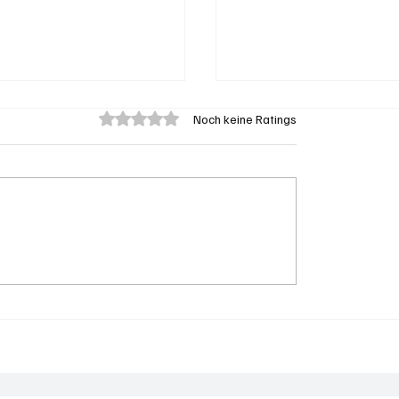
Mit 0 von 5 Sternen bewertet.
Noch keine Ratings
 Solothurn will mehr
Spürnasen im Dauerei
zte
Der Aargau ist die Sc
Hochburg der Polizei