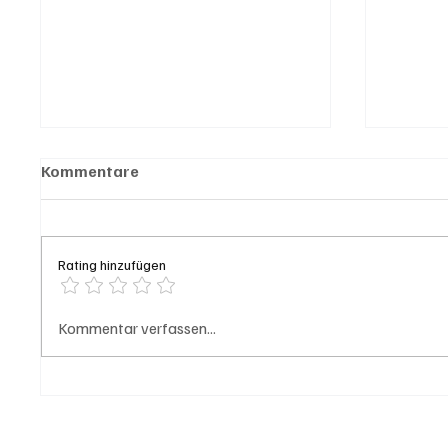
Kommentare
Rating hinzufügen
Olten: Provisorium
Grench
Kommentar verfassen...
Doppelkindergarten
hinter
Bannfeld bezugsbereit