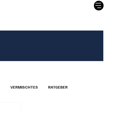
tter
Ratgeber
Leserbriefe
T
VERMISCHTES
RATGEBER
26
GEMEINDEPORTRÄTS