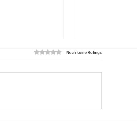
Mit 0 von 5 Sternen bewertet.
Noch keine Ratings
en: "Die Mitte" steht
Goldenes Viereck: Wi
 Susanne Sahli
Aargau und Solothurn
Schweizer Transit-Ja
nutzen