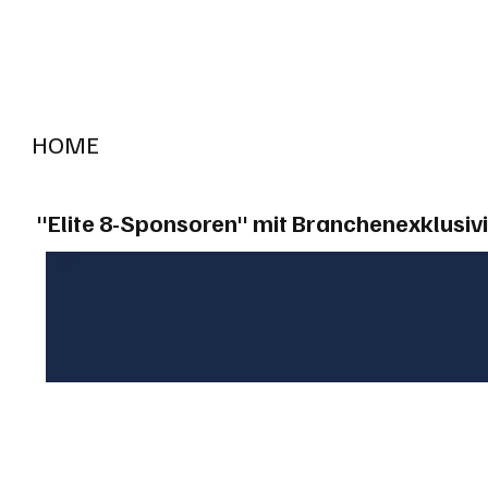
HOME
RADIO "live"
Aargau
Solothurn
Gem
"Elite 8-Sponsoren" mit Branchenexklusivi