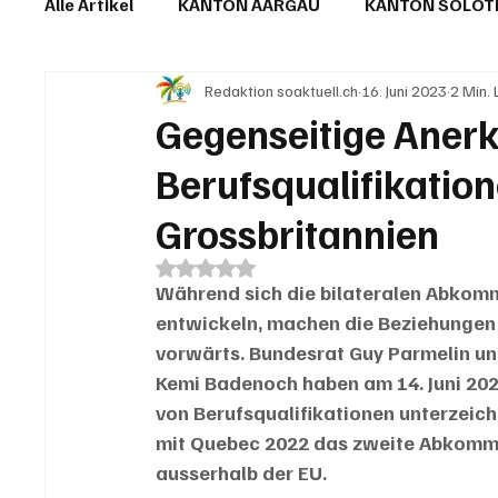
Alle Artikel
KANTON AARGAU
KANTON SOLO
Redaktion soaktuell.ch
16. Juni 2023
2 Min.
IN EIGENER SACHE
KOMMENTARE
LESER
Gegenseitige Aner
Berufsqualifikatio
Grossbritannien
Mit NaN von 5 Sternen bewertet.
Während sich die bilateralen Abkom
entwickeln, machen die Beziehungen 
vorwärts. Bundesrat Guy Parmelin und
Kemi Badenoch haben am 14. Juni 20
von Berufsqualifikationen unterzeic
mit Quebec 2022 das zweite Abkomme
ausserhalb der EU.