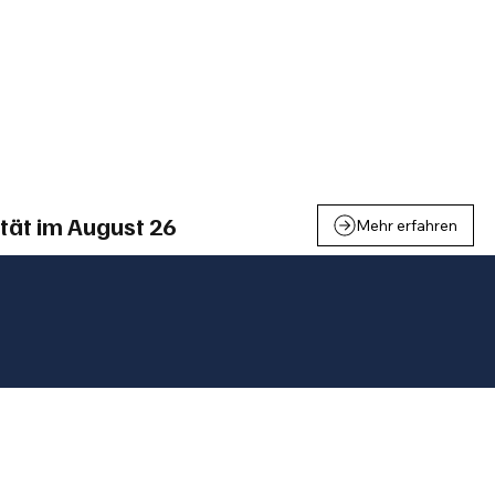
einden
Nachbarschaft
Inland
Wirtschaft
Leben
We
tät im August 26
Mehr erfahren