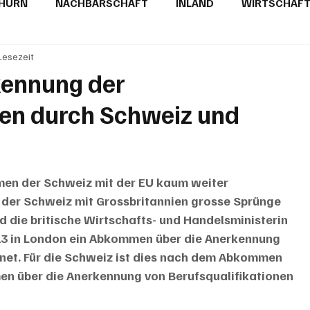
THURN
NACHBARSCHAFT
INLAND
WIRTSCHAF
 Lesezeit
BRIEFE
PUBLIREPORTAGEN
TOPSTORY
MUGA'
kennung der
nen durch Schweiz und
men der Schweiz mit der EU kaum weiter 
der Schweiz mit Grossbritannien grosse Sprünge 
 die britische Wirtschafts- und Handelsministerin 
23 in London ein Abkommen über die Anerkennung 
hnet. Für die Schweiz ist dies nach dem Abkommen 
n über die Anerkennung von Berufsqualifikationen 