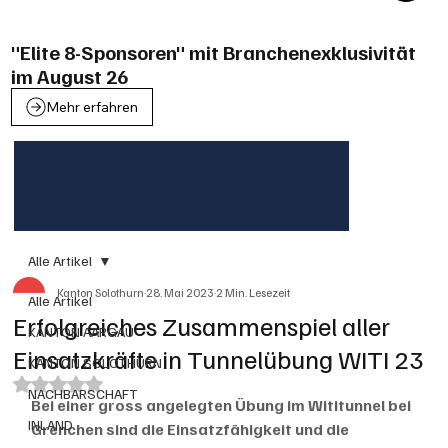
"Elite 8-Sponsoren" mit Branchenexklusivität
im August 26
Mehr erfahren
Alle Artikel
Kanton Solothurn
28. Mai 2023
2 Min. Lesezeit
Alle Artikel
Erfolgreiches Zusammenspiel aller
KANTON AARGAU
Einsatzkräfte in Tunnelübung WITI 23
KANTON SOLOTHURN
Mit NaN von 5 Sternen bewertet.
NACHBARSCHAFT
Bei einer gross angelegten Übung im Wititunnel bei 
INLAND
Grenchen sind die Einsatzfähigkeit und die 