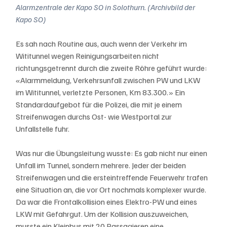
Alarmzentrale der Kapo SO in Solothurn. (Archivbild der 
Kapo SO)
Es sah nach Routine aus, auch wenn der Verkehr im 
Wititunnel wegen Reinigungsarbeiten nicht 
richtungsgetrennt durch die zweite Röhre geführt wurde: 
«Alarmmeldung, Verkehrsunfall zwischen PW und LKW 
im Wititunnel, verletzte Personen, Km 83.300.» Ein 
Standardaufgebot für die Polizei, die mit je einem 
Streifenwagen durchs Ost- wie Westportal zur 
Unfallstelle fuhr. 
Was nur die Übungsleitung wusste: Es gab nicht nur einen 
Unfall im Tunnel, sondern mehrere. Jeder der beiden 
Streifenwagen und die ersteintreffende Feuerwehr trafen 
eine Situation an, die vor Ort nochmals komplexer wurde. 
Da war die Frontalkollision eines Elektro-PW und eines 
LKW mit Gefahrgut. Um der Kollision auszuweichen, 
musste ein Kleinbus mit 20 Passagieren eine 