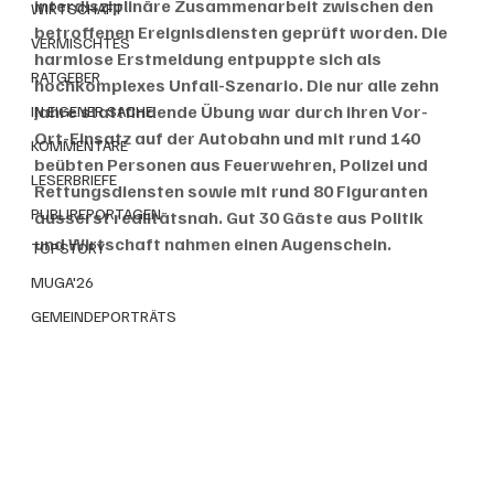
interdisziplinäre Zusammenarbeit zwischen den 
WIRTSCHAFT
betroffenen Ereignisdiensten geprüft worden. Die 
VERMISCHTES
harmlose Erstmeldung entpuppte sich als 
RATGEBER
hochkomplexes Unfall-Szenario. Die nur alle zehn 
Jahre stattfindende Übung war durch ihren Vor-
IN EIGENER SACHE
Ort-Einsatz auf der Autobahn und mit rund 140 
KOMMENTARE
beübten Personen aus Feuerwehren, Polizei und 
LESERBRIEFE
Rettungsdiensten sowie mit rund 80 Figuranten 
PUBLIREPORTAGEN
äusserst realitätsnah. Gut 30 Gäste aus Politik 
und Wirtschaft nahmen einen Augenschein.
TOPSTORY
MUGA'26
GEMEINDEPORTRÄTS