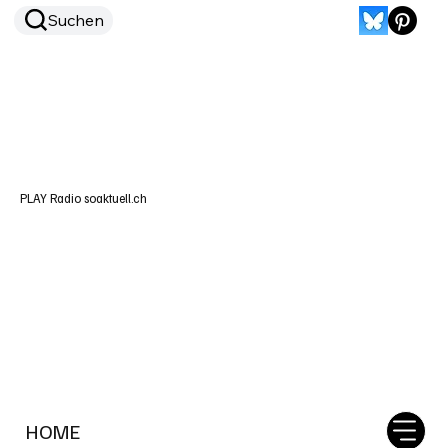
Suchen
PLAY Radio soaktuell.ch
HOME