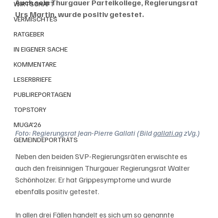
Auch sein Thurgauer Parteikollege, Regierungsrat 
WIRTSCHAFT
Urs Martin, wurde positiv getestet. 
VERMISCHTES
RATGEBER
IN EIGENER SACHE
KOMMENTARE
LESERBRIEFE
PUBLIREPORTAGEN
TOPSTORY
MUGA'26
Foto: Regierungsrat Jean-Pierre Gallati (Bild 
gallati.ag
 zVg.)
GEMEINDEPORTRÄTS
Neben den beiden SVP-Regierungsräten erwischte es 
auch den freisinnigen Thurgauer Regierungsrat Walter 
Schönholzer. Er hat Grippesymptome und wurde 
ebenfalls positiv getestet. 
In allen drei Fällen handelt es sich um so genannte 