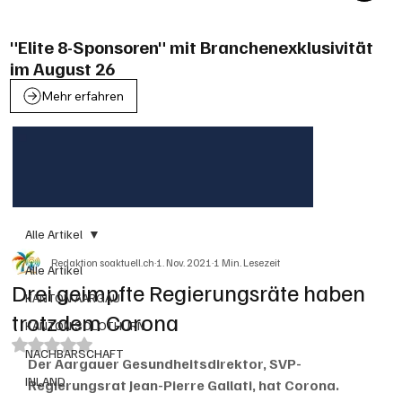
"Elite 8-Sponsoren" mit Branchenexklusivität
im August 26
Mehr erfahren
Alle Artikel
Redaktion soaktuell.ch
1. Nov. 2021
1 Min. Lesezeit
Alle Artikel
Drei geimpfte Regierungsräte haben
KANTON AARGAU
trotzdem Corona
KANTON SOLOTHURN
Mit NaN von 5 Sternen bewertet.
NACHBARSCHAFT
Der Aargauer Gesundheitsdirektor, SVP-
INLAND
Regierungsrat Jean-Pierre Gallati, hat Corona. 