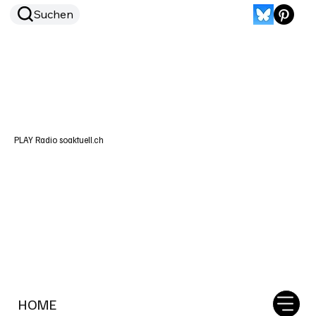
Suchen
PLAY Radio soaktuell.ch
HOME