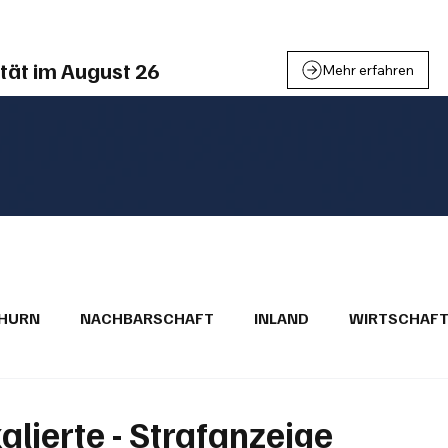
tät im August 26
Mehr erfahren
THURN
NACHBARSCHAFT
INLAND
WIRTSCHAF
BRIEFE
PUBLIREPORTAGEN
TOPSTORY
MUGA'
lierte - Strafanzeige