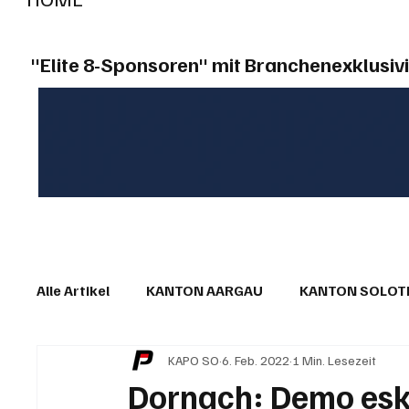
"Elite 8-Sponsoren" mit Branchenexklusivi
Alle Artikel
KANTON AARGAU
KANTON SOLO
KAPO SO
6. Feb. 2022
1 Min. Lesezeit
IN EIGENER SACHE
KOMMENTARE
LESER
Dornach: Demo eska