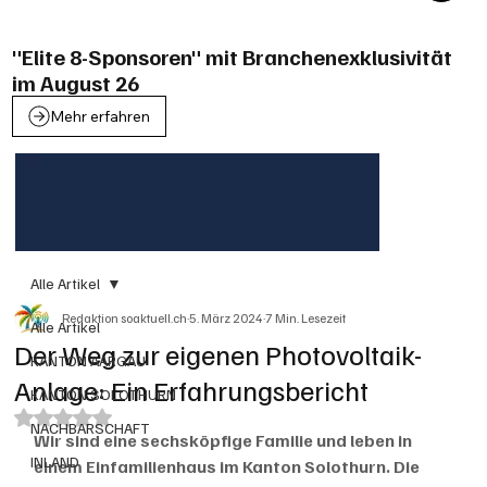
"Elite 8-Sponsoren" mit Branchenexklusivität
im August 26
Mehr erfahren
Alle Artikel
Redaktion soaktuell.ch
5. März 2024
7 Min. Lesezeit
Alle Artikel
Der Weg zur eigenen Photovoltaik-
KANTON AARGAU
Anlage: Ein Erfahrungsbericht
KANTON SOLOTHURN
Mit NaN von 5 Sternen bewertet.
NACHBARSCHAFT
Wir sind eine sechsköpfige Familie und leben in 
INLAND
einem Einfamilienhaus im Kanton Solothurn. Die 