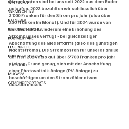
Stromkosten sind bei uns seit 2022 aus dem Ruder 
WIRTSCHAFT
gelaufen. 2023 bezahlten wir schliesslich über 
VERMISCHTES
3'000 Franken für den Strom pro Jahr (also über 
RATGEBER
250 Franken im Monat). Und für 2024 wurde von 
der Gemeinde wiederum eine Erhöhung des 
IN EIGENER SACHE
Strompreises verfügt - bei gleichzeitiger 
KOMMENTARE
Abschaffung des Niedertarifs (also des günstigen 
LESERBRIEFE
Nachtstroms). Die Stromkosten für unsere Familie 
PUBLIREPORTAGEN
dürften 2024 also auf über 3'700 Franken pro Jahr 
steigen. Grund genug, sich mit der Anschaffung 
TOPSTORY
einer Photovoltaik-Anlage (PV-Anlage) zu 
MUGA'26
beschäftigen um den Stromzähler etwas 
GEMEINDEPORTRÄTS
auszubremsen.