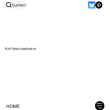
Suchen
PLAY Radio soaktuell.ch
HOME