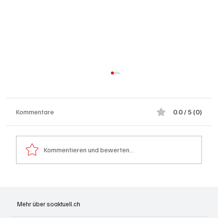
Kommentare
0.0 / 5 (0)
Kommentieren und bewerten...
Hilfikon: Brand in Heustock führt zu
stundenlangen Löscharbeiten
Mehr über soaktuell.ch