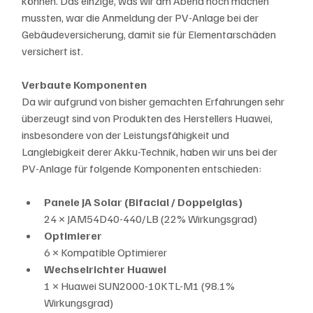
können. Das einzige, was wir am Abend noch machen 
mussten, war die Anmeldung der PV-Anlage bei der 
Gebäudeversicherung, damit sie für Elementarschäden 
versichert ist. 
Verbaute Komponenten
Da wir aufgrund von bisher gemachten Erfahrungen sehr 
überzeugt sind von Produkten des Herstellers Huawei, 
insbesondere von der Leistungsfähigkeit und 
Langlebigkeit derer Akku-Technik, haben wir uns bei der 
PV-Anlage für folgende Komponenten entschieden:
Panele JA Solar (Bifacial / Doppelglas)
24 × JAM54D40-440/LB (22% Wirkungsgrad)
Optimierer
6 × Kompatible Optimierer
Wechselrichter Huawei
1 × Huawei SUN2000-10KTL-M1 (98.1% 
Wirkungsgrad)