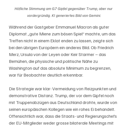
Höfliche Stimmung am G7 Gipfel gegenüber Trump, aber nur 
vordergründig. KI generiertes Bild von Gemini.
Während der Gastgeber Emmanuel Macron als guter 
Diplomat „gute Miene zum bösen Spiel“ machte, um das 
Treffen nicht in einem Eklat enden zu lassen, zeigte sich 
bei den übrigen Europäern ein anderes Bild. Ob Friedrich 
Merz, Ursula von der Leyen oder Keir Starmer – das 
Bemühen, die physische und politische Nähe zu 
Washington auf das absolute Minimum zu begrenzen, 
war für Beobachter deutlich erkennbar. 
Die Strategie war klar: Vermeidung von Reizpunkten und 
demonstrative Distanz. Trump, der vor dem Gipfel noch 
mit Truppenabzügen aus Deutschland drohte, wurde von 
seinen europäischen Kollegen wie ein rohes Ei behandelt. 
Offensichtlich war, dass die Staats- und Regierungschefs 
der EU-Mitglieder weder grosse bilaterale Meetings mit 