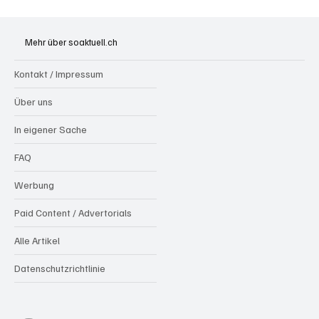
Grenchen vor Neuwahlen: Susanne Sahli
wagt den zweiten Anlauf fürs
Mehr über soaktuell.ch
Stadtpräsidium
Kontakt / Impressum
Über uns
In eigener Sache
FAQ
Werbung
Paid Content / Advertorials
Alle Artikel
Datenschutzrichtlinie