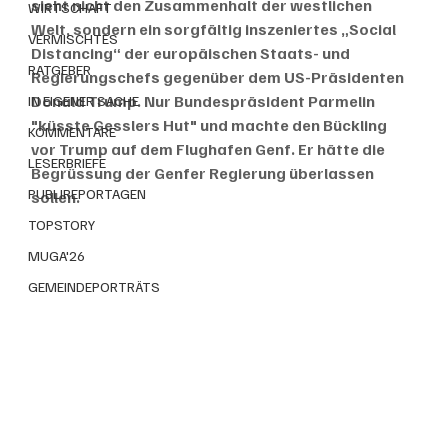
sieht nicht den Zusammenhalt der westlichen 
WIRTSCHAFT
Welt, sondern ein sorgfältig inszeniertes „Social 
VERMISCHTES
Distancing“ der europäischen Staats- und 
RATGEBER
Regierungschefs gegenüber dem US-Präsidenten 
Donald Trump. Nur Bundespräsident Parmelin 
IN EIGENER SACHE
"küsste Gesslers Hut" und machte den Bückling 
KOMMENTARE
vor Trump auf dem Flughafen Genf. Er hätte die 
LESERBRIEFE
Begrüssung der Genfer Regierung überlassen 
PUBLIREPORTAGEN
sollen. 
TOPSTORY
MUGA'26
GEMEINDEPORTRÄTS