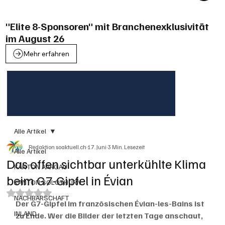
"Elite 8-Sponsoren" mit Branchenexklusivität
im August 26
Mehr erfahren
Alle Artikel
Redaktion soaktuell.ch
17. Juni
3 Min. Lesezeit
Alle Artikel
Das offen sichtbar unterkühlte Klima
KANTON AARGAU
beim G7-Gipfel in Évian
KANTON SOLOTHURN
Mit NaN von 5 Sternen bewertet.
NACHBARSCHAFT
Der G7-Gipfel im französischen Évian-les-Bains ist 
INLAND
zu Ende. Wer die Bilder der letzten Tage anschaut, 