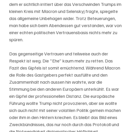
dem er sichtlich irritiert über das Verschwinden Trumps im 
kleinen Kreis mit Macron und Selenskyj fragte, spiegelte 
das allgemeine Unbehagen wider. Trotz Beteuerungen, 
man habe sich beim Abendessen gut verstanden, war von 
einer echten politischen Vertrauensbasis nichts mehr zu 
spüren.
Das gegenseitige Vertrauen und teilweise auch der 
Respekt ist weg. Die "Ehe" kaum mehr zu retten. Das 
Fazit des Gipfels ist somit ernüchternd. Während Macron 
die Rolle des Gastgebers perfekt ausfüllte und den 
Zusammenhalt nach aussen hin wahrte, war die 
Stimmung bei den anderen Europäern unterkühlt. Es war 
ein Gipfel der professionellen Distanz. Die europäische 
Führung wollte Trump nicht provozieren, aber sie wollte 
sich auch nicht mit seiner volatilen Politik gemein machen 
oder ihm in den Hintern kriechen. Es bleibt das Bild eines 
Zweckbündnisses, das nur noch durch das Protokoll und 
die Notwendigkeit diplomatischer Höflichkeit 