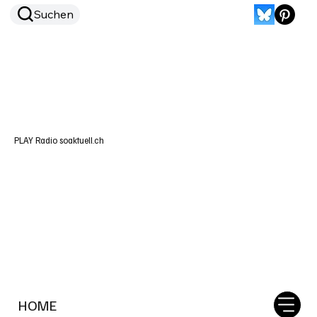
Suchen
PLAY Radio soaktuell.ch
HOME